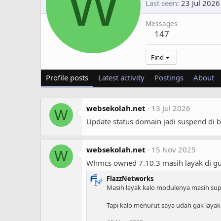
W
Last seen
23 Jul 2026
Messages
147
Find
Profile posts
Latest activity
Postings
About
websekolah.net
13 Jul 2026
W
Update status domain jadi suspend di b
websekolah.net
15 Nov 2025
W
Whmcs owned 7.10.3 masih layak di gun
FlazzNetworks
Masih layak kalo modulenya masih sup
Tapi kalo menurut saya udah gak lay