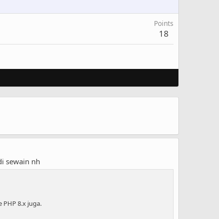
Points
18
di sewain nh
PHP 8.x juga.