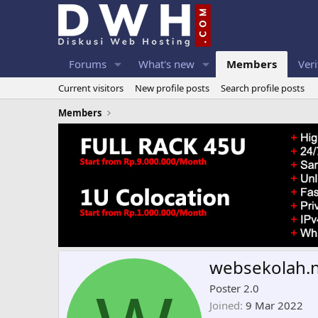
Forums
What's new
Members
Veri
Current visitors
New profile posts
Search profile posts
Members
websekolah.
Poster 2.0
Joined
9 Mar 2022