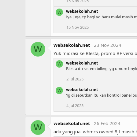
15 Nov 2025
websekolah.net
W
Iya juga, tp bagi yg baru mulai masih 
15 Nov 2025
websekolah.net
23 Nov 2024
W
Yuk migrasi ke Blesta, promo BF versi
websekolah.net
W
Blesta itu sistem billing, yg umum bnyk
2 Jul 2025
websekolah.net
W
Yg di sebutkan itu kan kontrol panel 
4 Jul 2025
websekolah.net
26 Feb 2024
W
ada yang jual whmcs owned 8jt masih be