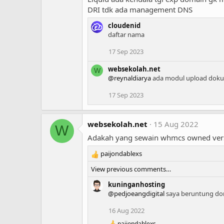
DRI tdk ada management DNS
cloudenid
daftar nama
17 Sep 2023
websekolah.net
W
@reynaldiarya
ada modul upload doku
17 Sep 2023
websekolah.net
15 Aug 2022
W
Adakah yang sewain whmcs owned versi 
paijondablexs
R
e
View previous comments…
a
c
kuninganhosting
t
@pedjoeangdigital
saya beruntung dong
i
16 Aug 2022
o
n
paijondablexs