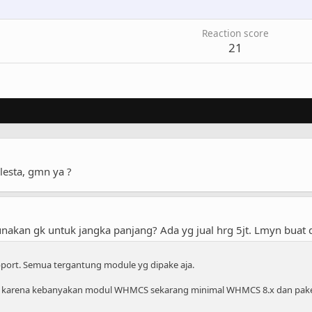
Reaction score
21
lesta, gmn ya ?
akan gk untuk jangka panjang? Ada yg jual hrg 5jt. Lmyn buat 
port. Semua tergantung module yg dipake aja.
ak karena kebanyakan modul WHMCS sekarang minimal WHMCS 8.x dan pake 