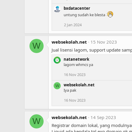
bxdatacenter
untung sudah ke blesta
2 Jan 2024
websekolah.net
15 Nov 2023
W
Jual lisensi lagom, support update sam
natanetwork
lagom whmcs ya
16 Nov 2023
websekolah.net
W
Iya pak
16 Nov 2023
websekolah.net
14 Sep 2023
W
Registrar domain lokal, yang modulnya 
Liquid ada kendala tgl exp domain gk 