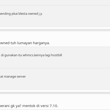
mending pkai blesta owned j y.
 owned tuh lumayan harganya.
 di gunakan itu whmcs.lainnya lagi hostbill
buat manage server
rani gk ya? mentok di versi 7.10.