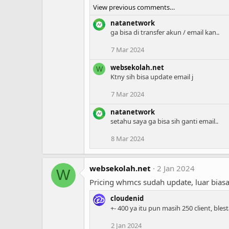
View previous comments…
natanetwork
ga bisa di transfer akun / email kan..
7 Mar 2024
websekolah.net
W
Ktny sih bisa update email j
7 Mar 2024
natanetwork
setahu saya ga bisa sih ganti email..
8 Mar 2024
websekolah.net
2 Jan 2024
W
Pricing whmcs sudah update, luar bias
cloudenid
+- 400 ya itu pun masih 250 client, blest
2 Jan 2024