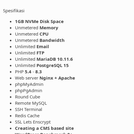
Spesifikasi
1GB NVMe Disk Space
Unmetered
Memory
Unmetered
CPU
Unmetered
Bandwidth
Unlimited
Email
Unlimited
FTP
Unlimited
MariaDB 10.11.6
Unlimited
PostgreSQL 15
PHP
5.4
-
8.3
Web server
Nginx + Apache
phpMyAdmin
phpPgAdmin
Round Cube
Remote MySQL
SSH Terminal
Redis Cache
SSL Lets Enscrypt
Creating a CMS based site