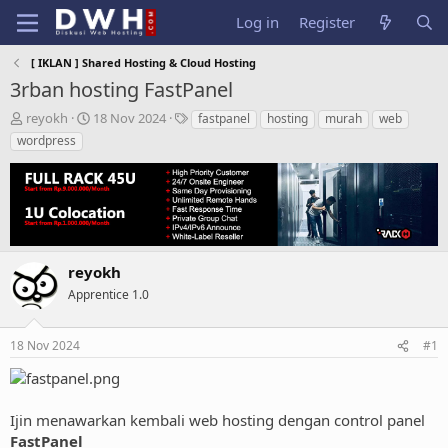
Log in
Register
[ IKLAN ] Shared Hosting & Cloud Hosting
3rban hosting FastPanel
T
S
T
reyokh
18 Nov 2024
fastpanel
hosting
murah
web
h
t
a
wordpress
r
a
g
e
r
s
a
t
d
d
s
a
t
t
a
e
reyokh
r
Apprentice 1.0
t
e
r
18 Nov 2024
#1
Ijin menawarkan kembali web hosting dengan control panel
FastPanel