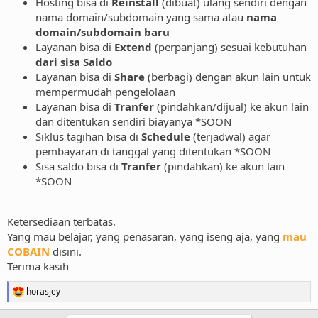
Hosting bisa di
Reinstall
(dibuat) ulang sendiri dengan
nama domain/subdomain yang sama atau
nama
domain/subdomain baru
Layanan bisa di
Extend
(perpanjang) sesuai kebutuhan
dari sisa Saldo
Layanan bisa di
Share
(berbagi) dengan akun lain untuk
mempermudah pengelolaan
Layanan bisa di
Tranfer
(pindahkan/dijual) ke akun lain
dan ditentukan sendiri biayanya *SOON
Siklus tagihan bisa di
Schedule
(terjadwal) agar
pembayaran di tanggal yang ditentukan *SOON
Sisa saldo bisa di
Tranfer
(pindahkan) ke akun lain
*SOON
Ketersediaan terbatas.
Yang mau belajar, yang penasaran, yang iseng aja, yang
mau
COBAIN
disini.
Terima kasih
horasjey
R
e