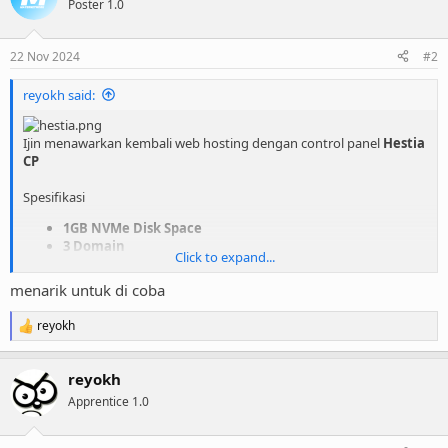
Poster 1.0
22 Nov 2024
#2
reyokh said:
Ijin menawarkan kembali web hosting dengan control panel
Hestia
CP
Spesifikasi
1GB NVMe Disk Space
3 Domain
Click to expand...
Unlimited
Subdomain
Unmetered
Bandwidth
menarik untuk di coba
Unlimited
Email
Unlimited
FTP
reyokh
R
Unlimited
MariaDB
e
Web server
Nginx + Apache
a
PHP Selector
5.6
-
8.3
reyokh
c
phpMyAdmin
t
Apprentice 1.0
SnappyMail Webmail
i
Remote MySQL
o
Redis Cache
n