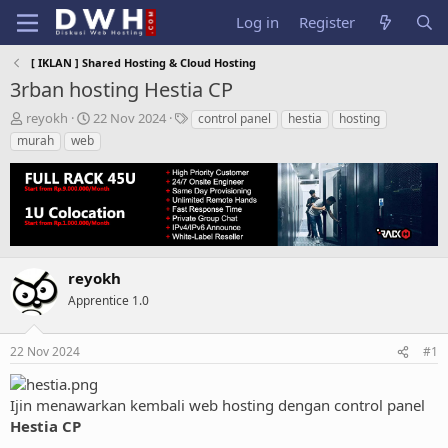
Log in
Register
[ IKLAN ] Shared Hosting & Cloud Hosting
3rban hosting Hestia CP
T
S
T
reyokh
22 Nov 2024
control panel
hestia
hosting
h
t
a
murah
web
r
a
g
e
r
s
a
t
d
d
s
a
t
t
a
e
reyokh
r
t
Apprentice 1.0
e
r
22 Nov 2024
#1
Ijin menawarkan kembali web hosting dengan control panel
Hestia CP