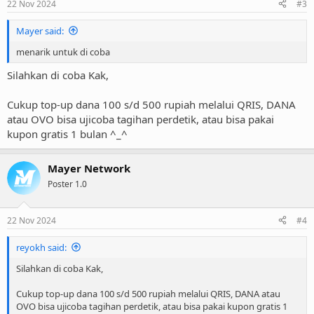
22 Nov 2024
#3
s
Hestia Nginx Cache
:
SSL Lets Enscrypt
Mayer said:
Quick Install App
WordPress Benchmark 9+
menarik untuk di coba
Kapasitas FULL untuk kamu, boleh diGASS POLL, boleh
dipakai sebagai Storage
(asal tidak melanggar hukum
Silahkan di coba Kak,
dan moral)
Lokasi Frankfurt am Main - Germany
Cukup top-up dana 100 s/d 500 rupiah melalui QRIS, DANA
Rp 38.800 /Tahun atau Rp. 3.880 /Bulan atau Rp. 0.01
atau OVO bisa ujicoba tagihan perdetik, atau bisa pakai
/Detik
kupon gratis 1 bulan ^_^
Promo code
COBAIN
untuk gratis 1 bulan paket
HEDE1G
(linux) dan
WPDE2G
(wordpress)
Deploy Instant
Mayer Network
Poster 1.0
COBAIN order!
22 Nov 2024
Kenapa di Kami ?
#4
Billing pengembangan sendiri, memangkas biaya lisensi
reyokh said:
untuk fokus jualan dengan harga terbaik
Deploy Instant bisa dengan nama
Domain utama
maupun
Silahkan di coba Kak,
Subdomain
Pembayaran bisa
Perdetik, Permenit, Jam2an, Harian,
Cukup top-up dana 100 s/d 500 rupiah melalui QRIS, DANA atau
Mingguan, Bulanan s/d Tahunan
OVO bisa ujicoba tagihan perdetik, atau bisa pakai kupon gratis 1