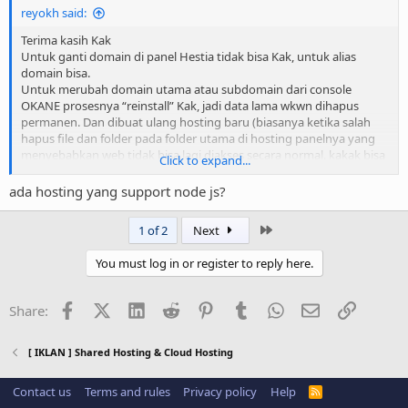
reyokh said:
Terima kasih Kak
Untuk ganti domain di panel Hestia tidak bisa Kak, untuk alias
domain bisa.
Untuk merubah domain utama atau subdomain dari console
OKANE prosesnya “reinstall” Kak, jadi data lama wkwn dihapus
permanen. Dan dibuat ulang hosting baru (biasanya ketika salah
hapus file dan folder pada folder utama di hosting panelnya yang
menyebabkan web tidak bisa lagi diakses secara normal. kakak bisa
Click to expand...
memanfaatkan fitur ini.
oh ya untuk penggunaan kupon ini seharusnya hanya 1x dengan
ada hosting yang support node js?
layanan yang masih aktif. Jika Kakak ingin mencoba panel lain (misal
FASTPANEL) dengan memanfaatkan kupon yang sama, maka
Last
1 of 2
Next
layanan yang menggunakan kupon yang sama harus di destroy
terlebih dahulu
You must log in or register to reply here.
Facebook
X (Twitter)
LinkedIn
Reddit
Pinterest
Tumblr
WhatsApp
Email
Link
Share:
[ IKLAN ] Shared Hosting & Cloud Hosting
Contact us
Terms and rules
Privacy policy
Help
R
S