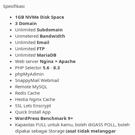
Spesifikasi
1GB NVMe Disk Space
3 Domain
Unlimited
Subdomain
Unmetered
Bandwidth
Unlimited
Email
Unlimited
FTP
Unlimited
MariaDB
Web server
Nginx + Apache
PHP Selector
5.6
-
8.3
phpMyAdmin
SnappyMail Webmail
Remote MySQL
Redis Cache
Hestia Nginx Cache
SSL Lets Enscrypt
Quick Install App
WordPress Benchmark 9+
Kapasitas FULL untuk kamu, boleh diGASS POLL, boleh
dipakai sebagai Storage
(asal tidak melanggar