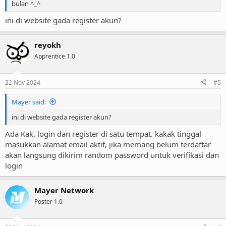
Siklus tagihan bisa diganti dari
Perdetik
ke
Harian
atau
bulan ^_^
sebaliknya
ini di website gada register akun?
Paket layanan bisa di
Upgrade
dan
Downgrade
sendiri
Hosting bisa di
Reinstall
(dibuat) ulang sendiri dengan
nama domain/subdomain yang sama atau
nama
reyokh
domain/subdomain baru
Apprentice 1.0
Layanan bisa di
Extend
(perpanjang) sesuai kebutuhan
dari
sisa Saldo
Layanan bisa di
Share
(berbagi) dengan akun lain untuk
22 Nov 2024
#5
mempermudah pengelolaan
Layanan bisa di
Tranfer
(pindahkan/dijual) ke akun lain dan
Mayer said:
ditentukan sendiri biayanya *SOON
Siklus tagihan bisa di
Schedule
(terjadwal) agar pembayaran
ini di website gada register akun?
di tanggal yang ditentukan *SOON
Sisa saldo bisa di
Tranfer
(pindahkan) ke akun lain *SOON
Ada Kak, login dan register di satu tempat. kakak tinggal
masukkan alamat email aktif, jika memang belum terdaftar
akan langsung dikirim random password untuk verifikasi dan
Stok dibatasi.
Yang mau belajar, yang penasaran, yang iseng aja, yang
mau
login
COBAIN
disini.
Terima kasih
Mayer Network
Poster 1.0