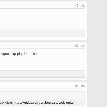
#3
#4
upport up php8x disini
#5
8x disini
https://gitlab.com/prabowo.sd/codeigniter