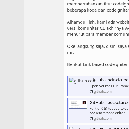
mempertahankan fitur codeigni
beberapa kode dari codeignite
Alhamdulillah, kami ada websit
versi komunitas CI, akhirnya w
menurut para member komunitas
Oke langsung saja, disini saya
ini :
Berikut Link based codeigniter 
GitHub - bcit-ci/Cod
Open Source PHP Framewor
github.com
GitHub - pocketarc/codeignite
Fork of CI3 kept up to da
pocketarc/codeigniter
github.com