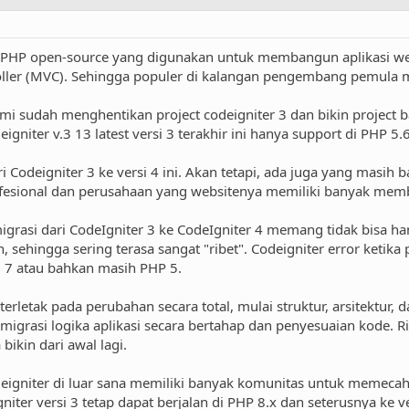
 PHP open-source yang digunakan untuk membangun aplikasi w
oller (MVC). Sehingga populer di kalangan pengembang pemula 
 sudah menghentikan project codeigniter 3 dan bikin project bar
gniter v.3 13 latest versi 3 terakhir ini hanya support di PHP 5.6
 Codeigniter 3 ke versi 4 ini. Akan tetapi, ada juga yang masih
sional dan perusahaan yang websitenya memiliki banyak member c
grasi dari CodeIgniter 3 ke CodeIgniter 4 memang tidak bisa 
, sehingga sering terasa sangat "ribet". Codeigniter error ketika
7 atau bahkan masih PHP 5.
rletak pada perubahan secara total, mulai struktur, arsitektur,
rasi logika aplikasi secara bertahap dan penyesuaian kode. Ribe
bikin dari awal lagi.
niter di luar sana memiliki banyak komunitas untuk memecahka
iter versi 3 tetap dapat berjalan di PHP 8.x dan seterusnya ke ve