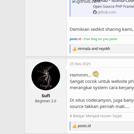
GitHub - ib3ltd/Code
Open Source PHP Framewor
github.com
Demikian sedikit sharing kami
posts
.id -
free blog on you posts
nirmala
and
reyokh
R
e
a
25 Nov 2025
c
t
Hemmm...
i
o
Sangat cocok untuk website php
n
merangkai system cara kerjany
s
:
Sufi
Di situs codecanyon, juga bany
Beginner 2.0
source takkan pernah mati....
# Belajar Menjadi Hoster Sejati
posts.id
R
e