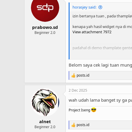
t
i
horasjey said:
o
n
izin bertanya tuan , pada thampla
s
:
kenapa yah hasil widget nya di mob
prabowo.sd
View attachment 7972
Beginner 2.0
padahal di demo thamplate gente
View attachment 7973
Belom saya cek lagi tuan mungk
posts.id
R
e
a
2 Dec 2025
c
t
wah udah lama banget sy ga pa
i
o
Project Iseng
n
s
:
alnet
posts.id
R
Beginner 2.0
e