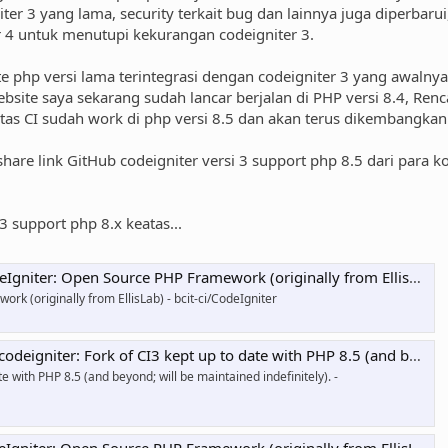
ter 3 yang lama, security terkait bug dan lainnya juga diperbar
r 4 untuk menutupi kekurangan codeigniter 3.
e php versi lama terintegrasi dengan codeigniter 3 yang awalnya
ebsite saya sekarang sudah lancar berjalan di PHP versi 8.4, Ren
 CI sudah work di php versi 8.5 dan akan terus dikembangkan 
 share link GitHub codeigniter versi 3 support php 8.5 dari para
3 support php 8.x keatas...
eIgniter: Open Source PHP Framework (originally from EllisLab)
k (originally from EllisLab) - bcit-ci/CodeIgniter
r: Fork of CI3 kept up to date with PHP 8.5 (and beyond; will be maintained indefinitely).
te with PHP 8.5 (and beyond; will be maintained indefinitely). -