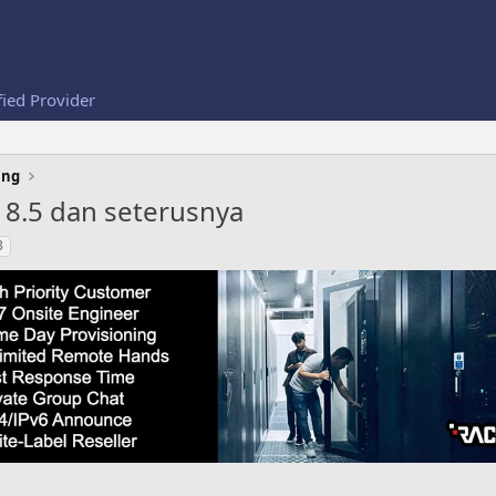
fied Provider
ing
 8.5 dan seterusnya
3