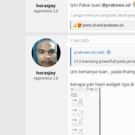
:
Izin Pakai tuan
@prabowo.sd
horasjey
Apprentice 2.0
| Jangan mencari yang baik, Nanti yang
posts.id
and
prabowo.sd
R
e
a
1 Dec 2025
c
t
i
prabowo.sd said:
o
n
CI 3 memang powerfull pada jama
s
:
izin bertanya tuan , pada thamp
horasjey
Apprentice 2.0
kenapa yah hasil widget nya di 