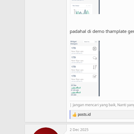
padahal di demo thamplate gen
| Jangan mencari yang baik, Nanti yang
posts.id
R
e
a
2 Dec 2025
c