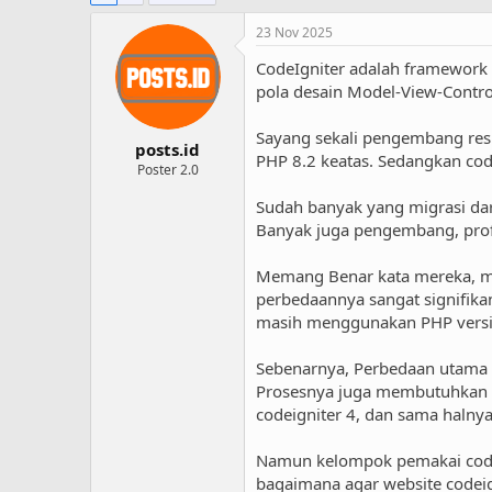
23 Nov 2025
CodeIgniter adalah framework
pola desain Model-View-Contr
Sayang sekali pengembang resmi
posts.id
PHP 8.2 keatas. Sedangkan codei
Poster 2.0
Sudah banyak yang migrasi dari
Banyak juga pengembang, profe
Memang Benar kata mereka, mi
perbedaannya sangat signifikan
masih menggunakan PHP versi 
Sebenarnya, Perbedaan utama te
Prosesnya juga membutuhkan mig
codeigniter 4, dan sama halnya 
Namun kelompok pemakai codeig
bagaimana agar website codeign