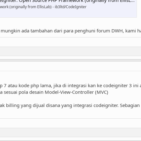
Igniter: Open Source PHP Framework (originally from EllisLab)
k (originally from EllisLab) - ib3ltd/CodeIgniter
, mungkin ada tambahan dari para penghuni forum DWH, kami hat
 7 atau kode php lama, jika di integrasi kan ke codeigniter 3 ini
a sesuai pola desain Model-View-Controller (MVC)
ak billing yang dijual disana yang integrasi codeigniter. Sebagia