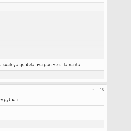
 soalnya gentela nya pun versi lama itu
#8
ke python