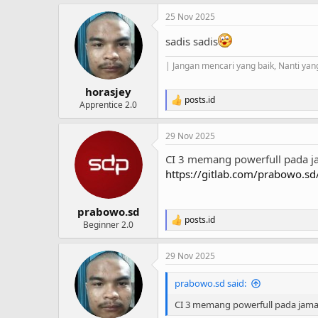
a
25 Nov 2025
c
t
sadis sadis
i
o
n
| Jangan mencari yang baik, Nanti yang
s
:
horasjey
posts.id
R
Apprentice 2.0
e
a
29 Nov 2025
c
t
CI 3 memang powerfull pada ja
i
o
https://gitlab.com/prabowo.sd
n
s
:
prabowo.sd
posts.id
R
Beginner 2.0
e
a
29 Nov 2025
c
t
i
prabowo.sd said:
o
n
CI 3 memang powerfull pada jama
s