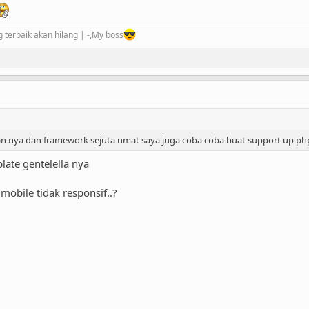
 terbaik akan hilang | -,My boss
n nya dan framework sejuta umat saya juga coba coba buat support up php
late gentelella nya
mobile tidak responsif..?