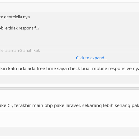
te gentelella nya
ile tidak responsif..?
lella aman-2 ahah kak
Click to expand...
in kalo uda ada free time saya check buat mobile responsive nya
ke CI, terakhir main php pake laravel. sekarang lebih senang pa