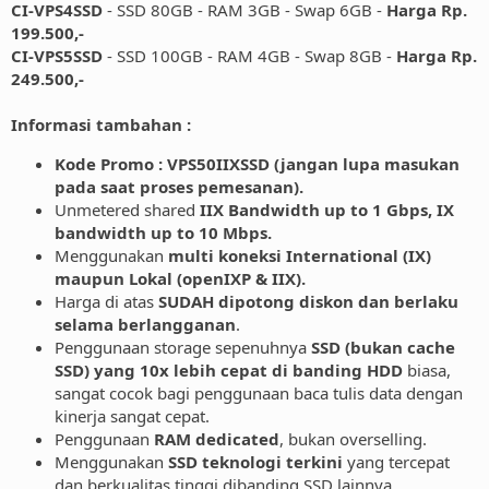
CI-VPS4SSD
- SSD 80GB - RAM 3GB - Swap 6GB -
Harga Rp.
199.500,-
CI-VPS5SSD
- SSD 100GB - RAM 4GB - Swap 8GB -
Harga Rp.
249.500,-
Informasi tambahan :
Kode Promo : VPS50IIXSSD (jangan lupa masukan
pada saat proses pemesanan).
Unmetered shared
IIX Bandwidth up to 1 Gbps, IX
bandwidth up to 10 Mbps.
Menggunakan
multi koneksi International (IX)
maupun Lokal (openIXP & IIX).
Harga di atas
SUDAH dipotong diskon dan berlaku
selama berlangganan
.
Penggunaan storage sepenuhnya
SSD (bukan cache
SSD) yang 10x lebih cepat di banding HDD
biasa,
sangat cocok bagi penggunaan baca tulis data dengan
kinerja sangat cepat.
Penggunaan
RAM dedicated
, bukan overselling.
Menggunakan
SSD teknologi terkini
yang tercepat
dan berkualitas tinggi dibanding SSD lainnya.