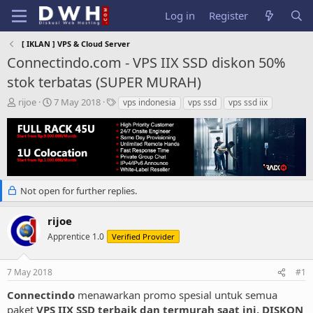
Log in
Register
[ IKLAN ] VPS & Cloud Server
Connectindo.com - VPS IIX SSD diskon 50%
stok terbatas (SUPER MURAH)
T
S
T
rijoe
7 May 2018
vps indonesia
vps ssd
vps ssd iix
h
t
a
r
a
g
e
r
s
a
t
d
d
s
a
t
t
Not open for further replies.
a
e
r
rijoe
t
Apprentice 1.0
Verified Provider
e
r
7 May 2018
#1
Connectindo
menawarkan promo spesial untuk semua
paket
VPS IIX SSD terbaik dan termurah saat ini, DISKON