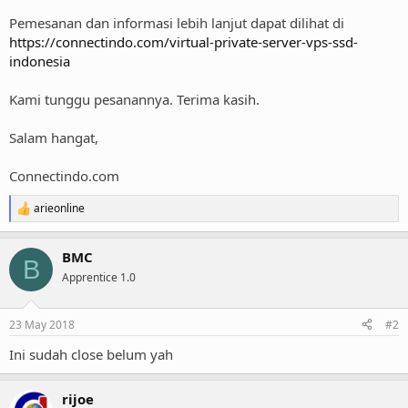
Pemesanan dan informasi lebih lanjut dapat dilihat di
https://connectindo.com/virtual-private-server-vps-ssd-
indonesia
Kami tunggu pesanannya. Terima kasih.
Salam hangat,
Connectindo.com
arieonline
R
e
a
BMC
c
B
t
Apprentice 1.0
i
o
n
23 May 2018
#2
s
:
Ini sudah close belum yah
rijoe