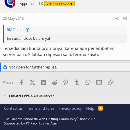
Apprentice 1.0
Verified Provider
23 May 2018
#3
BMC said:
Ini sudah close belum yah
Tersedia lagi kuota promonya, karena ada penambahan
server baru. Silahkan dipesan saja, terima kasih.
Not open for further replies.
Facebook
X (Twitter)
LinkedIn
Reddit
Pinterest
Tumblr
WhatsApp
Email
Link
Share:
[ IKLAN ] VPS & Cloud Server
Contact us
Terms and rules
Privacy policy
Help
R
S
S
®
The Largest Indonesia Web Hosting Community
since 2007
Supported by PT RackH Lintas Asia