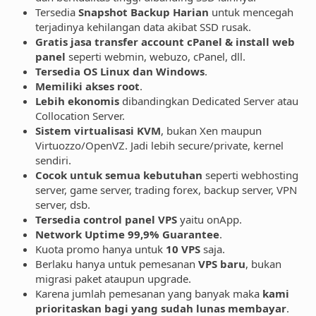
Tersedia
Snapshot Backup Harian
untuk mencegah
terjadinya kehilangan data akibat SSD rusak.
Gratis jasa transfer account cPanel & install web
panel
seperti webmin, webuzo, cPanel, dll.
Tersedia OS Linux dan Windows
.
Memiliki akses root
.
Lebih ekonomis
dibandingkan Dedicated Server atau
Collocation Server.
Sistem virtualisasi KVM
, bukan Xen maupun
Virtuozzo/OpenVZ. Jadi lebih secure/private, kernel
sendiri.
Cocok untuk semua kebutuhan
seperti webhosting
server, game server, trading forex, backup server, VPN
server, dsb.
Tersedia control panel VPS
yaitu onApp.
Network Uptime 99,9% Guarantee
.
Kuota promo hanya untuk
10 VPS
saja.
Berlaku hanya untuk pemesanan
VPS baru
, bukan
migrasi paket ataupun upgrade.
Karena jumlah pemesanan yang banyak maka
kami
prioritaskan bagi yang sudah lunas membayar
.