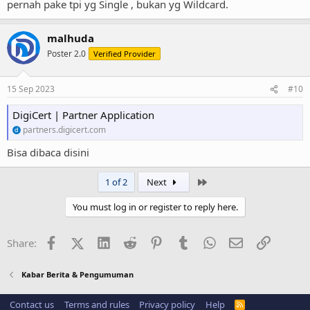
pernah pake tpi yg Single , bukan yg Wildcard.
malhuda
Poster 2.0
Verified Provider
15 Sep 2023
#10
DigiCert | Partner Application
partners.digicert.com
Bisa dibaca disini
Last
1 of 2
Next
You must log in or register to reply here.
Facebook
X (Twitter)
LinkedIn
Reddit
Pinterest
Tumblr
WhatsApp
Email
Link
Share:
Kabar Berita & Pengumuman
Contact us
Terms and rules
Privacy policy
Help
R