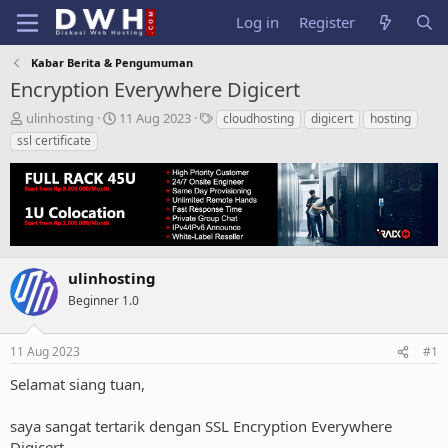
Log in
Register
Kabar Berita & Pengumuman
Encryption Everywhere Digicert
T
S
T
ulinhosting
11 Aug 2023
cloudhosting
digicert
hosting
h
t
a
ssl certificate
r
a
g
e
r
s
a
t
d
d
s
a
t
t
a
e
ulinhosting
r
t
Beginner 1.0
e
r
11 Aug 2023
#1
Selamat siang tuan,
saya sangat tertarik dengan SSL Encryption Everywhere
Digicert