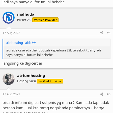
jadi saya nanya di forum ini hehehe
malhuda
Poster 2.0
Verified Provider
17 Aug 2023
#5
ulinhosting said:
jadi ada case ada client butuh keperluan SSL tersebut tuan , jadi
saya nanya di forum ini hehehe
langsung ke digicert aj
atriumhosting
Hosting Guru
Verified Provider
17 Aug 2023
#6
bisa di info ini digicert ssl jenis yg mana ? Kami ada tapi tidak
pernah kami jual krn mmg nggak ada peminatnya + harga
nya mmg luar biasa juga :