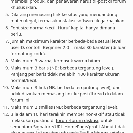
membeli produk, dan penawaran harus di-post di forum
khusus iklan.
Dilarang memasang link ke situs yang mengandung
materi ilegal, termasuk instalasi software ilegal/bajakan.
Font size normal/kecil. Huruf kapital hanya dimana
perlu.
Jumlah maksimum karakter berbeda-beda sesuai level
userID, contoh: Beginner 2.0 = maks 80 karakter (di luar
formatting code).
Maksimum 3 warna, termasuk warna hitam.
Maksimum 3 baris (NB: berbeda tergantung level).
Panjang per baris tidak melebihi 100 karakter ukuran
normal/kecil.
Maksimum 3 link (NB: berbeda tergantung level), dan
tidak diizinkan memasang link ke post/thread di dalam
forum ini.
Maksimum 2 smilies (NB: berbeda tergantung level).
Bila dalam 10 hari terakhir, member non-aktif atau tidak
melakukan posting di
forum-forum diskusi
, untuk
sementara Signature/URL-HomePage/profil-About tidak
akan muncul di postings/threads/Profile hingga setelah