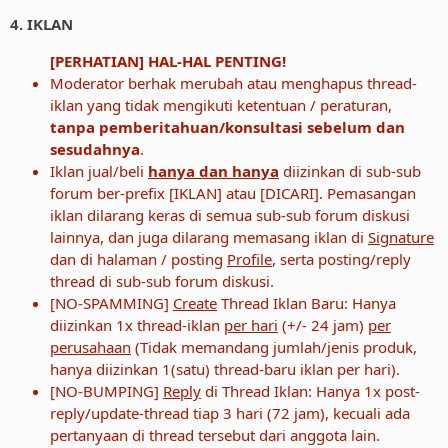
4. IKLAN
[PERHATIAN] HAL-HAL PENTING!
Moderator berhak merubah atau menghapus thread-
iklan yang tidak mengikuti ketentuan / peraturan,
tanpa pemberitahuan/konsultasi sebelum dan
sesudahnya
.
Iklan jual/beli
hanya dan hanya
diizinkan di sub-sub
forum ber-prefix [IKLAN] atau [DICARI]. Pemasangan
iklan dilarang keras di semua sub-sub forum diskusi
lainnya, dan juga dilarang memasang iklan di
Signature
dan di halaman / posting
Profile
, serta posting/reply
thread di sub-sub forum diskusi.
[NO-SPAMMING]
Create
Thread Iklan Baru: Hanya
diizinkan 1x thread-iklan
per hari
(+/- 24 jam)
per
perusahaan
(Tidak memandang jumlah/jenis produk,
hanya diizinkan 1(satu) thread-baru iklan per hari).
[NO-BUMPING]
Reply
di Thread Iklan: Hanya 1x post-
reply/update-thread tiap 3 hari (72 jam), kecuali ada
pertanyaan di thread tersebut dari anggota lain.