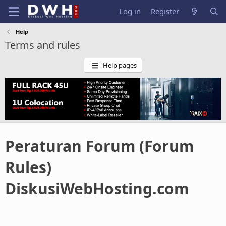
Log in
Register
Help
Terms and rules
Help pages
Peraturan Forum (Forum
Rules)
DiskusiWebHosting.com