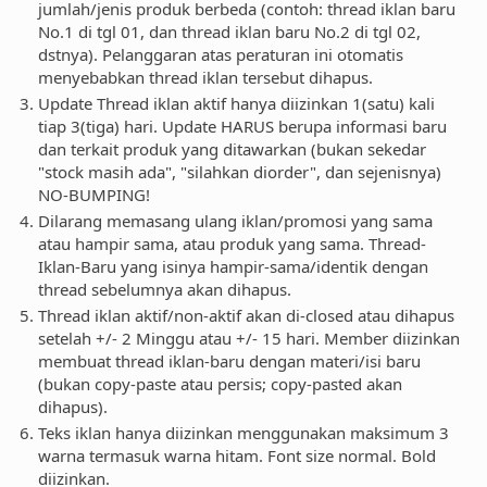
jumlah/jenis produk berbeda (contoh: thread iklan baru
No.1 di tgl 01, dan thread iklan baru No.2 di tgl 02,
dstnya). Pelanggaran atas peraturan ini otomatis
menyebabkan thread iklan tersebut dihapus.
Update Thread iklan aktif hanya diizinkan 1(satu) kali
tiap 3(tiga) hari. Update HARUS berupa informasi baru
dan terkait produk yang ditawarkan (bukan sekedar
"stock masih ada", "silahkan diorder", dan sejenisnya)
NO-BUMPING!
Dilarang memasang ulang iklan/promosi yang sama
atau hampir sama, atau produk yang sama. Thread-
Iklan-Baru yang isinya hampir-sama/identik dengan
thread sebelumnya akan dihapus.
Thread iklan aktif/non-aktif akan di-closed atau dihapus
setelah +/- 2 Minggu atau +/- 15 hari. Member diizinkan
membuat thread iklan-baru dengan materi/isi baru
(bukan copy-paste atau persis; copy-pasted akan
dihapus).
Teks iklan hanya diizinkan menggunakan maksimum 3
warna termasuk warna hitam. Font size normal. Bold
diizinkan.