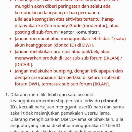
mungkin akan diberi peringatan dan selalu ada
kemungkinan langsung di-ban permanen.
Bila ada kesangsian atas aktivitas tertentu, harap
ditanyakan ke Community Guide (moderator), atau
posting di sub-forum "
Kantor Komunitas
".
Jangan membuat atau menggunakan lebih dari 1(satu)
akun keanggotaan (cloned ID) di DWH.
Jangan melakukan promosi atau jual/beli, atau
menawarkan produk
di luar
sub-sub forum [IKLAN] /
[DICARI].
Jangan melakukan bumping, dengan trik apapun dan
dengan cara apapun dan berlaku di seluruh sub-sub
forum DWH, termasuk sub-sub forum [IKLAN].
Dilarang memiliki lebih dari satu account
keanggotaan/membership per satu individu (
cloned
ID
), kecuali bertujuan mengganti userID baru dan sama
sekali tidak melanjutkan pemakaian UserID lama.
Dilarang menghibahkan UserID-lama ke pihak lain. Bila
anggota yang sama diketahui menggunakan 2 UserID
sekaligus maka kedua akun akan di-ban permanen.