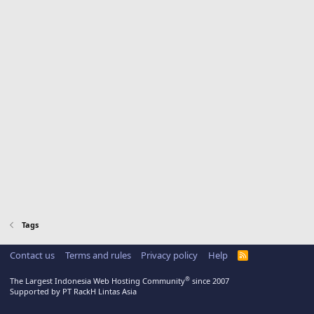
Tags
Contact us
Terms and rules
Privacy policy
Help
R
S
S
®
The Largest Indonesia Web Hosting Community
since 2007
Supported by PT RackH Lintas Asia