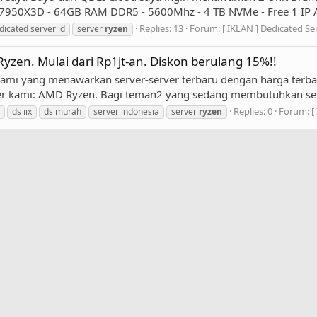
9 - 7950X3D - 64GB RAM DDR5 - 5600Mhz - 4 TB NVMe - Free 1 IP A
Replies: 13
Forum:
[ IKLAN ] Dedicated Se
dicated server id
server
ryzen
yzen. Mulai dari Rp1jt-an. Diskon berulang 15%!!
ami yang menawarkan server-server terbaru dengan harga terbai
ver kami: AMD Ryzen. Bagi teman2 yang sedang membutuhkan ser
Replies: 0
Forum:
[
ds iix
ds murah
server indonesia
server
ryzen