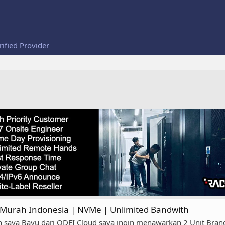
rified Provider
n Murah Indonesia | NVMe | Unlimited Bandwith
saya Bayu dari QDEI Cloud saya ingin menawarkan 2 Unit Brand