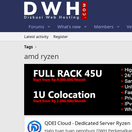
Forums
What's new
Members
Ve
Latest activity
Register
Tags
amd ryzen
QDEI Cloud - Dedicated Server Ryze
Halo tuan tuan penghuni DWH Perkenalkan 