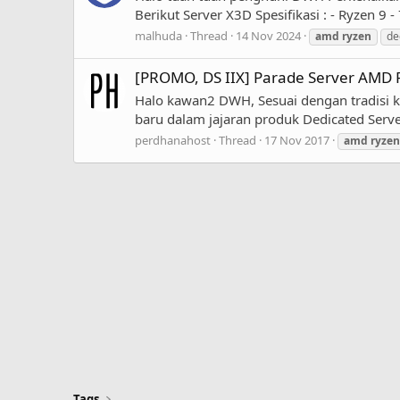
Berikut Server X3D Spesifikasi : - Ryzen 
malhuda
Thread
14 Nov 2024
amd
ryzen
de
[PROMO, DS IIX] Parade Server AMD R
Halo kawan2 DWH, Sesuai dengan tradisi k
baru dalam jajaran produk Dedicated Ser
perdhanahost
Thread
17 Nov 2017
amd
ryzen
Tags