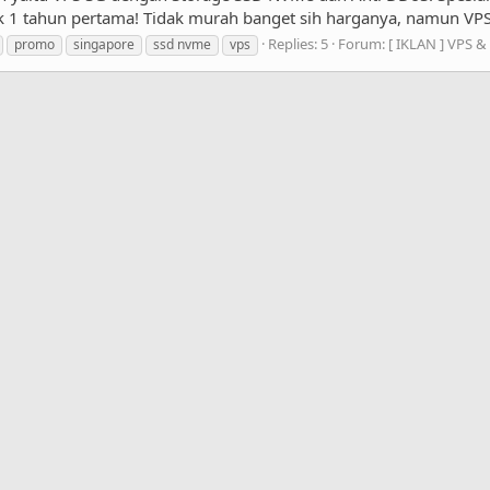
1 tahun pertama! Tidak murah banget sih harganya, namun VPS de
Replies: 5
Forum:
[ IKLAN ] VPS &
promo
singapore
ssd nvme
vps