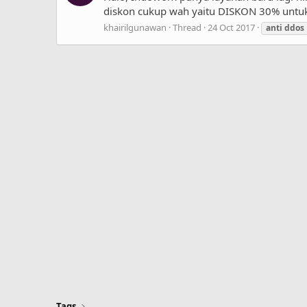
diskon cukup wah yaitu DISKON 30% untuk 
khairilgunawan
Thread
24 Oct 2017
anti
ddos
Tags