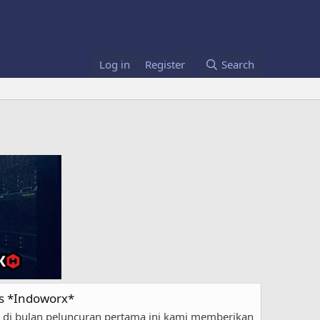
Log in
Register
Search
as *Indoworx*
l di bulan peluncuran pertama ini kami memberikan