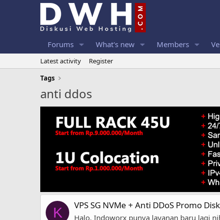
Forums
What's new
Members
Ve
Latest activity
Register
Tags
anti ddos
VPS SG NVMe + Anti DDoS Promo Disk
K
Halo, Indoworx punya layanan baru lagi n