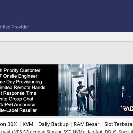
rified Provider
on 30% | KVM | Daily Backup | RAM Besar | Slot Terbat
ih yaitu VPS SG dengan Storage SSD NVMe dan Anti DDoS. Spesia