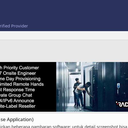
rified Provider
se Application)
rkan beberapa gambaran software: untuk detail screenshot bisa dil