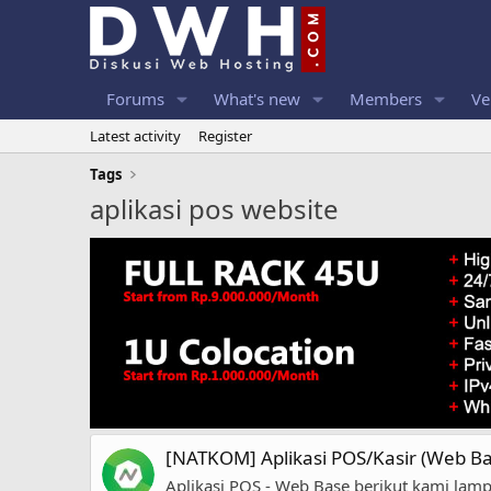
Forums
What's new
Members
Ve
Latest activity
Register
Tags
aplikasi pos website
[NATKOM] Aplikasi POS/Kasir (Web Ba
Aplikasi POS - Web Base berikut kami lampi