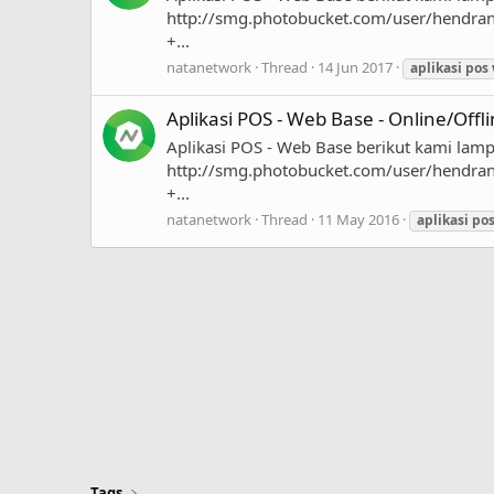
http://smg.photobucket.com/user/hendranat
+...
natanetwork
Thread
14 Jun 2017
aplikasi
pos
Aplikasi POS - Web Base - Online/Offl
Aplikasi POS - Web Base berikut kami lampi
http://smg.photobucket.com/user/hendranat
+...
natanetwork
Thread
11 May 2016
aplikasi
po
Tags