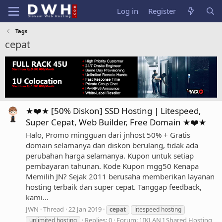
Log in
Register
Tags
cepat
★❤️★ [50% Diskon] SSD Hosting | Litespeed,
Super Cepat, Web Builder, Free Domain ★❤️★
Halo, Promo mingguan dari jnhost 50% + Gratis
domain selamanya dan diskon berulang, tidak ada
perubahan harga selamanya. Kupon untuk setiap
pembayaran tahunan. Kode Kupon mgg50 Kenapa
Memilih JN? Sejak 2011 berusaha memberikan layanan
hosting terbaik dan super cepat. Tanggap feedback,
kami...
JWN
Thread
22 Jan 2019
cepat
litespeed hosting
Replies: 0
Forum:
[ IKLAN ] Shared Hosting
unlimited hosting