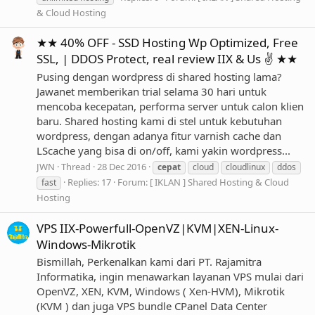
& Cloud Hosting
★★ 40% OFF - SSD Hosting Wp Optimized, Free
SSL, | DDOS Protect, real review IIX & Us ✌ ★★
Pusing dengan wordpress di shared hosting lama?
Jawanet memberikan trial selama 30 hari untuk
mencoba kecepatan, performa server untuk calon klien
baru. Shared hosting kami di stel untuk kebutuhan
wordpress, dengan adanya fitur varnish cache dan
LScache yang bisa di on/off, kami yakin wordpress...
JWN
Thread
28 Dec 2016
cepat
cloud
cloudlinux
ddos
Replies: 17
Forum:
[ IKLAN ] Shared Hosting & Cloud
fast
Hosting
VPS IIX-Powerfull-OpenVZ|KVM|XEN-Linux-
Windows-Mikrotik
Bismillah, Perkenalkan kami dari PT. Rajamitra
Informatika, ingin menawarkan layanan VPS mulai dari
OpenVZ, XEN, KVM, Windows ( Xen-HVM), Mikrotik
(KVM ) dan juga VPS bundle CPanel Data Center