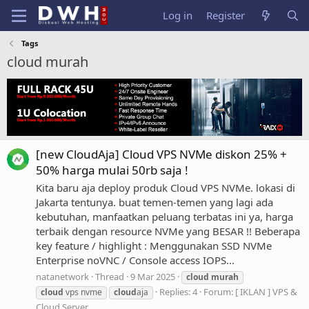
Log in
Register
Tags
cloud murah
[new CloudAja] Cloud VPS NVMe diskon 25% +
50% harga mulai 50rb saja !
Kita baru aja deploy produk Cloud VPS NVMe. lokasi di
Jakarta tentunya. buat temen-temen yang lagi ada
kebutuhan, manfaatkan peluang terbatas ini ya, harga
terbaik dengan resource NVMe yang BESAR !! Beberapa
key feature / highlight : Menggunakan SSD NVMe
Enterprise noVNC / Console access IOPS...
natanetwork
Thread
9 Mar 2025
cloud
murah
Replies: 4
Forum:
[ IKLAN ] VPS &
cloud
vps nvme
cloud
aja
Cloud Server