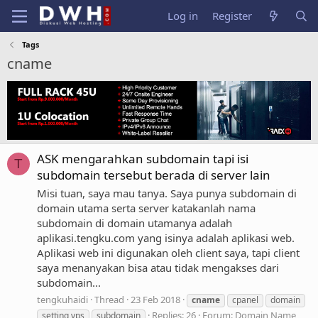
Log in
Register
Tags
cname
ASK mengarahkan subdomain tapi isi
T
subdomain tersebut berada di server lain
Misi tuan, saya mau tanya. Saya punya subdomain di
domain utama serta server katakanlah nama
subdomain di domain utamanya adalah
aplikasi.tengku.com yang isinya adalah aplikasi web.
Aplikasi web ini digunakan oleh client saya, tapi client
saya menanyakan bisa atau tidak mengakses dari
subdomain...
tengkuhaidi
Thread
23 Feb 2018
cname
cpanel
domain
Replies: 26
Forum:
Domain Name
setting vps
subdomain