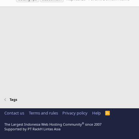
Tags
Contact us
Terms and rules
Privacy policy
Help
R
S
S
®
The Largest Indonesia Web Hosting Community
since 2007
Supported by PT RackH Lintas Asia