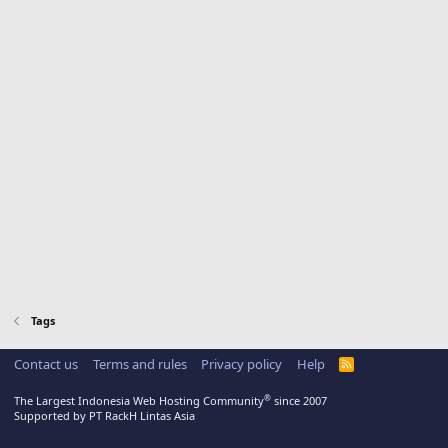
Tags
Contact us
Terms and rules
Privacy policy
Help
R
S
S
®
The Largest Indonesia Web Hosting Community
since 2007
Supported by PT RackH Lintas Asia