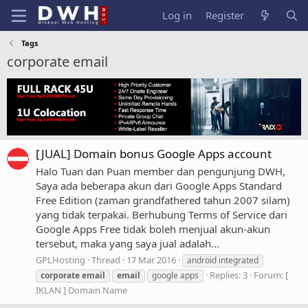
Log in
Register
Tags
corporate email
[JUAL] Domain bonus Google Apps account
Halo Tuan dan Puan member dan pengunjung DWH,
Saya ada beberapa akun dari Google Apps Standard
Free Edition (zaman grandfathered tahun 2007 silam)
yang tidak terpakai. Berhubung Terms of Service dari
Google Apps Free tidak boleh menjual akun-akun
tersebut, maka yang saya jual adalah...
GPLHosting
Thread
17 Mar 2016
android integrated
Replies: 3
Forum:
[
corporate
email
email
google apps
IKLAN ] Domain Name