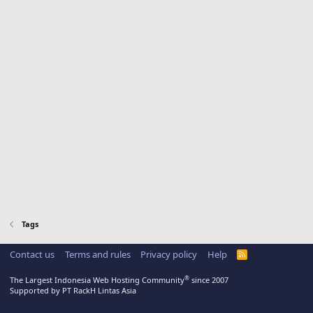
Tags
Contact us
Terms and rules
Privacy policy
Help
R
S
S
®
The Largest Indonesia Web Hosting Community
since 2007
Supported by PT RackH Lintas Asia