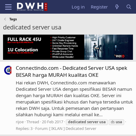
Log in
Register
Tags
dedicated server usa
Connectindo.com - Dedicated Server USA spek
BESAR harga MURAH kualitas OKE
Hai rekan DWH, Connectindo.com menawarkan
Dedicated Server USA dengan spesifikasi BESAR namun
dengan harga MURAH dan kualitas OKE. Server ini
merupakan spesifikasi khusus dan hanya tersedia untuk
rekan DWH saja. Untuk pemesanan dan pertanyaan
silahkan hubungi kami melalui email ke...
rijoe
Thread
20 Feb 2017
dedicated
server
usa
ds
usa
Replies: 3
Forum:
[ IKLAN ] Dedicated Server