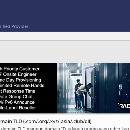
rified Provider
n TLD (.com/.org/.xyz/.asia/.club/dll)
main TLD maupun domain ID, adapun promo yang diberikan saa