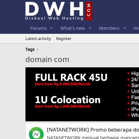
Forums
What's new
Members
Ve
Latest activity
Register
Tags
domain com
[NATANETWORK] Promo beberapa domai
NATANETWORK menjual berbagai mancam do