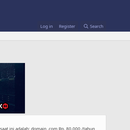
Log in
Register
Search
t ini adalah: domain .com Rp. 80.000 /tahun