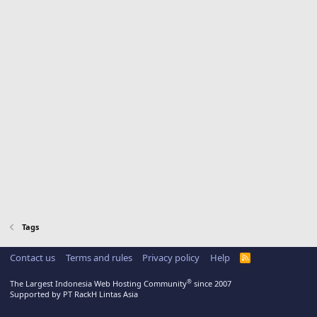
Tags
Contact us
Terms and rules
Privacy policy
Help
R
S
S
®
The Largest Indonesia Web Hosting Community
since 2007
Supported by PT RackH Lintas Asia