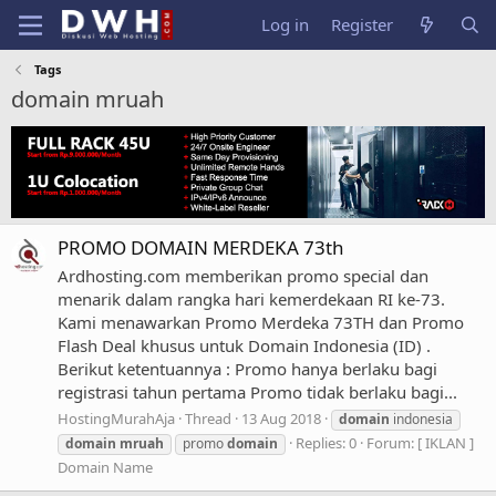
Log in
Register
Tags
domain mruah
PROMO DOMAIN MERDEKA 73th
Ardhosting.com memberikan promo special dan
menarik dalam rangka hari kemerdekaan RI ke-73.
Kami menawarkan Promo Merdeka 73TH dan Promo
Flash Deal khusus untuk Domain Indonesia (ID) .
Berikut ketentuannya : Promo hanya berlaku bagi
registrasi tahun pertama Promo tidak berlaku bagi...
HostingMurahAja
Thread
13 Aug 2018
domain
indonesia
Replies: 0
Forum:
[ IKLAN ]
domain
mruah
promo
domain
Domain Name