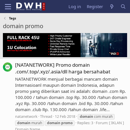
Log in
Register
Tags
domain promo
[NATANETWORK] Promo domain
.com/.top/.xyz/.asia/dll harga bersahabat
NATANETWORK menjual berbagai mancam domain
Internasioanl maupun domain Indonesia, adapun
promo yang diberikan saat ini adalah: domain .com Rp.
100.000 / tahun domain .top Rp. 30.000 /tahun domain
.xyz Rp. 30.000 /tahun domain .bid Rp. 30.000 /tahun
domain .club Rp. 130.000 /tahun domain .life...
natanetwork
Thread
12 Feb 2018
domain
com murah
Replies: 3
Forum:
[ IKLAN ]
domain
murah
domain
promo
Domain Name