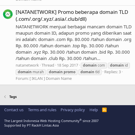
[NATANETWORK] Promo beberapa domain TLD
(.com/.org/.xyz/.asia/.club/dll)
NATANETWORK menjual berbagai mancam domain TLD
maupun domain ID, adapun promo yang diberikan saat
ini adalah: domain .com Rp. 80.000 /tahun domain .org
Rp. 80.000 /tahun domain .top Rp. 30.000 /tahun
domain .xyz Rp. 30.000 /tahun domain .bid Rp. 30.000
/tahun domain .club Rp. 30.000 /tahun...
natanetwork
Thread
18 Sep 2017
domain
com
domain
id
Replies: 3
domain
murah
domain
promo
domain
tld
Forum:
[ IKLAN ] Domain Name
Tags
Contact us
Terms and rules
Privacy policy
Help
R
S
S
®
The Largest Indonesia Web Hosting Community
since 2007
Supported by PT RackH Lintas Asia