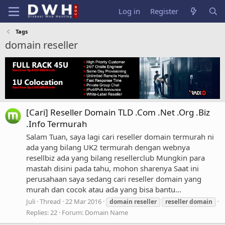
Log in
Register
Tags
domain reseller
[Cari] Reseller Domain TLD .Com .Net .Org .Biz
.Info Termurah
Salam Tuan, saya lagi cari reseller domain termurah ni
ada yang bilang UK2 termurah dengan webnya
resellbiz ada yang bilang resellerclub Mungkin para
mastah disini pada tahu, mohon sharenya Saat ini
perusahaan saya sedang cari reseller domain yang
murah dan cocok atau ada yang bisa bantu...
Juli
Thread
22 Mar 2016
domain
reseller
reseller
domain
Replies: 22
Forum:
Domain Name