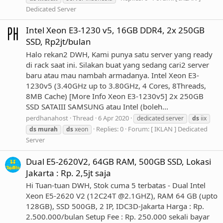
Dedicated Server
Intel Xeon E3-1230 v5, 16GB DDR4, 2x 250GB
SSD, Rp2jt/bulan
Halo rekan2 DWH, Kami punya satu server yang ready
di rack saat ini. Silakan buat yang sedang cari2 server
baru atau mau nambah armadanya. Intel Xeon E3-
1230v5 (3.40GHz up to 3.80GHz, 4 Cores, 8Threads,
8MB Cache) [More Info Xeon E3-1230v5] 2x 250GB
SSD SATAIII SAMSUNG atau Intel (boleh...
perdhanahost
Thread
6 Apr 2020
dedicated server
ds
iix
Replies: 0
Forum:
[ IKLAN ] Dedicated
ds
murah
ds
xeon
Server
Dual E5-2620V2, 64GB RAM, 500GB SSD, Lokasi
Jakarta : Rp. 2,5jt saja
Hi Tuan-tuan DWH, Stok cuma 5 terbatas - Dual Intel
Xeon E5-2620 V2 (12C24T @2.1GHZ), RAM 64 GB (upto
128GB), SSD 500GB, 2 IP, IDC3D-Jakarta Harga : Rp.
2.500.000/bulan Setup Fee : Rp. 250.000 sekali bayar