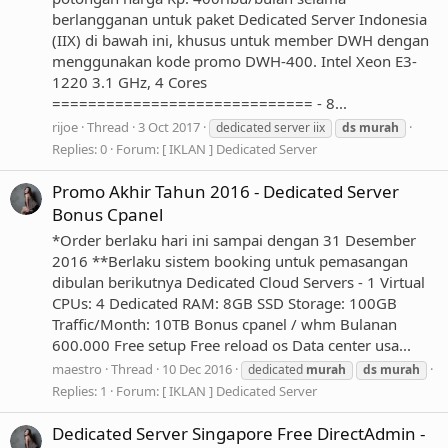
berlangganan untuk paket Dedicated Server Indonesia
(IIX) di bawah ini, khusus untuk member DWH dengan
menggunakan kode promo DWH-400. Intel Xeon E3-
1220 3.1 GHz, 4 Cores
============================= - 8...
rijoe
Thread
3 Oct 2017
dedicated server iix
ds
murah
Replies: 0
Forum:
[ IKLAN ] Dedicated Server
Promo Akhir Tahun 2016 - Dedicated Server
Bonus Cpanel
*Order berlaku hari ini sampai dengan 31 Desember
2016 **Berlaku sistem booking untuk pemasangan
dibulan berikutnya Dedicated Cloud Servers - 1 Virtual
CPUs: 4 Dedicated RAM: 8GB SSD Storage: 100GB
Traffic/Month: 10TB Bonus cpanel / whm Bulanan
600.000 Free setup Free reload os Data center usa...
maestro
Thread
10 Dec 2016
dedicated
murah
ds
murah
Replies: 1
Forum:
[ IKLAN ] Dedicated Server
Dedicated Server Singapore Free DirectAdmin -