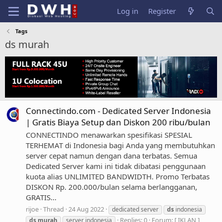
Log in
Register
Tags
ds murah
Connectindo.com - Dedicated Server Indonesia
| Gratis Biaya Setup dan Diskon 200 ribu/bulan
CONNECTINDO menawarkan spesifikasi SPESIAL
TERHEMAT di Indonesia bagi Anda yang membutuhkan
server cepat namun dengan dana terbatas. Semua
Dedicated Server kami ini tidak dibatasi penggunaan
kuota alias UNLIMITED BANDWIDTH. Promo Terbatas
DISKON Rp. 200.000/bulan selama berlangganan,
GRATIS...
rijoe
Thread
24 Aug 2022
dedicated server
ds
indonesia
Replies: 0
Forum:
[ IKLAN ]
ds
murah
server indonesia