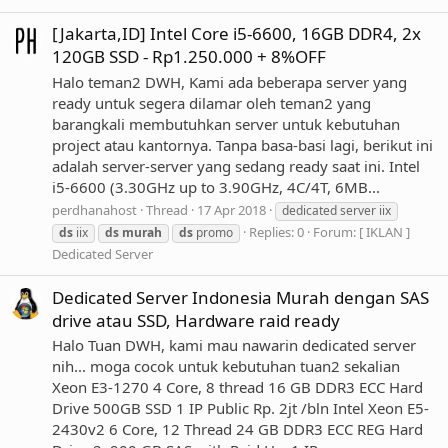
[Jakarta,ID] Intel Core i5-6600, 16GB DDR4, 2x
120GB SSD - Rp1.250.000 + 8%OFF
Halo teman2 DWH, Kami ada beberapa server yang
ready untuk segera dilamar oleh teman2 yang
barangkali membutuhkan server untuk kebutuhan
project atau kantornya. Tanpa basa-basi lagi, berikut ini
adalah server-server yang sedang ready saat ini. Intel
i5-6600 (3.30GHz up to 3.90GHz, 4C/4T, 6MB...
perdhanahost
Thread
17 Apr 2018
dedicated server iix
Replies: 0
Forum:
[ IKLAN ]
ds
iix
ds
murah
ds
promo
Dedicated Server
Dedicated Server Indonesia Murah dengan SAS
drive atau SSD, Hardware raid ready
Halo Tuan DWH, kami mau nawarin dedicated server
nih... moga cocok untuk kebutuhan tuan2 sekalian
Xeon E3-1270 4 Core, 8 thread 16 GB DDR3 ECC Hard
Drive 500GB SSD 1 IP Public Rp. 2jt /bln Intel Xeon E5-
2430v2 6 Core, 12 Thread 24 GB DDR3 ECC REG Hard