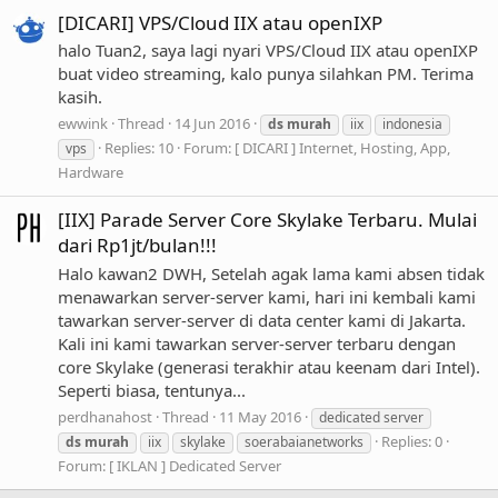
[DICARI] VPS/Cloud IIX atau openIXP
halo Tuan2, saya lagi nyari VPS/Cloud IIX atau openIXP
buat video streaming, kalo punya silahkan PM. Terima
kasih.
ewwink
Thread
14 Jun 2016
ds
murah
iix
indonesia
Replies: 10
Forum:
[ DICARI ] Internet, Hosting, App,
vps
Hardware
[IIX] Parade Server Core Skylake Terbaru. Mulai
dari Rp1jt/bulan!!!
Halo kawan2 DWH, Setelah agak lama kami absen tidak
menawarkan server-server kami, hari ini kembali kami
tawarkan server-server di data center kami di Jakarta.
Kali ini kami tawarkan server-server terbaru dengan
core Skylake (generasi terakhir atau keenam dari Intel).
Seperti biasa, tentunya...
perdhanahost
Thread
11 May 2016
dedicated server
Replies: 0
ds
murah
iix
skylake
soerabaianetworks
Forum:
[ IKLAN ] Dedicated Server