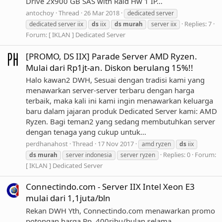
Drive 2x900 GB SAS with Raid Hw 1 IP...
antochoy
Thread
26 Mar 2018
dedicated server
Replies: 7
dedicated server iix
ds
iix
ds
murah
server iix
Forum:
[ IKLAN ] Dedicated Server
[PROMO, DS IIX] Parade Server AMD Ryzen.
Mulai dari Rp1jt-an. Diskon berulang 15%!!
Halo kawan2 DWH, Sesuai dengan tradisi kami yang
menawarkan server-server terbaru dengan harga
terbaik, maka kali ini kami ingin menawarkan keluarga
baru dalam jajaran produk Dedicated Server kami: AMD
Ryzen. Bagi teman2 yang sedang membutuhkan server
dengan tenaga yang cukup untuk...
perdhanahost
Thread
17 Nov 2017
amd ryzen
ds
iix
Replies: 0
Forum:
ds
murah
server indonesia
server ryzen
[ IKLAN ] Dedicated Server
Connectindo.com - Server IIX Intel Xeon E3
mulai dari 1,1juta/bln
Rekan DWH Yth, Connectindo.com menawarkan promo
potongan harga Rp. 400ribu/bulan selama