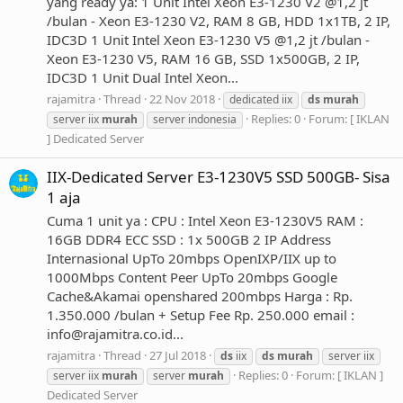
yang ready ya: 1 Unit Intel Xeon E3-1230 V2 @1,2 jt
/bulan - Xeon E3-1230 V2, RAM 8 GB, HDD 1x1TB, 2 IP,
IDC3D 1 Unit Intel Xeon E3-1230 V5 @1,2 jt /bulan -
Xeon E3-1230 V5, RAM 16 GB, SSD 1x500GB, 2 IP,
IDC3D 1 Unit Dual Intel Xeon...
rajamitra
Thread
22 Nov 2018
dedicated iix
ds
murah
Replies: 0
Forum:
[ IKLAN
server iix
murah
server indonesia
] Dedicated Server
IIX-Dedicated Server E3-1230V5 SSD 500GB- Sisa
1 aja
Cuma 1 unit ya : CPU : Intel Xeon E3-1230V5 RAM :
16GB DDR4 ECC SSD : 1x 500GB 2 IP Address
Internasional UpTo 20mbps OpenIXP/IIX up to
1000Mbps Content Peer UpTo 20mbps Google
Cache&Akamai openshared 200mbps Harga : Rp.
1.350.000 /bulan + Setup Fee Rp. 250.000 email :
info@rajamitra.co.id
...
rajamitra
Thread
27 Jul 2018
ds
iix
ds
murah
server iix
Replies: 0
Forum:
[ IKLAN ]
server iix
murah
server
murah
Dedicated Server