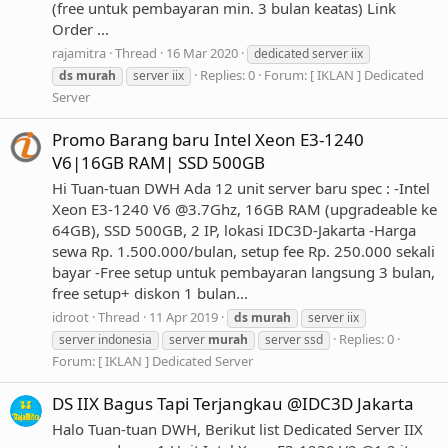
(free untuk pembayaran min. 3 bulan keatas) Link
Order ...
rajamitra
Thread
16 Mar 2020
dedicated server iix
Replies: 0
Forum:
[ IKLAN ] Dedicated
ds
murah
server iix
Server
Promo Barang baru Intel Xeon E3-1240
V6|16GB RAM| SSD 500GB
Hi Tuan-tuan DWH Ada 12 unit server baru spec : -Intel
Xeon E3-1240 V6 @3.7Ghz, 16GB RAM (upgradeable ke
64GB), SSD 500GB, 2 IP, lokasi IDC3D-Jakarta -Harga
sewa Rp. 1.500.000/bulan, setup fee Rp. 250.000 sekali
bayar -Free setup untuk pembayaran langsung 3 bulan,
free setup+ diskon 1 bulan...
idroot
Thread
11 Apr 2019
ds
murah
server iix
Replies: 0
server indonesia
server
murah
server ssd
Forum:
[ IKLAN ] Dedicated Server
DS IIX Bagus Tapi Terjangkau @IDC3D Jakarta
Halo Tuan-tuan DWH, Berikut list Dedicated Server IIX