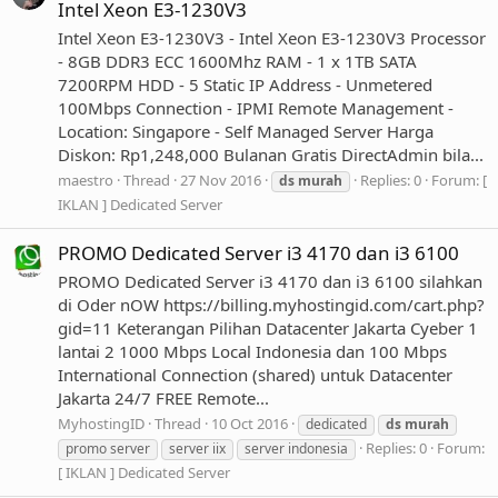
Intel Xeon E3-1230V3
Intel Xeon E3-1230V3 - Intel Xeon E3-1230V3 Processor
- 8GB DDR3 ECC 1600Mhz RAM - 1 x 1TB SATA
7200RPM HDD - 5 Static IP Address - Unmetered
100Mbps Connection - IPMI Remote Management -
Location: Singapore - Self Managed Server Harga
Diskon: Rp1,248,000 Bulanan Gratis DirectAdmin bila...
maestro
Thread
27 Nov 2016
Replies: 0
Forum:
[
ds
murah
IKLAN ] Dedicated Server
PROMO Dedicated Server i3 4170 dan i3 6100
PROMO Dedicated Server i3 4170 dan i3 6100 silahkan
di Oder nOW https://billing.myhostingid.com/cart.php?
gid=11 Keterangan Pilihan Datacenter Jakarta Cyeber 1
lantai 2 1000 Mbps Local Indonesia dan 100 Mbps
International Connection (shared) untuk Datacenter
Jakarta 24/7 FREE Remote...
MyhostingID
Thread
10 Oct 2016
dedicated
ds
murah
Replies: 0
Forum:
promo server
server iix
server indonesia
[ IKLAN ] Dedicated Server