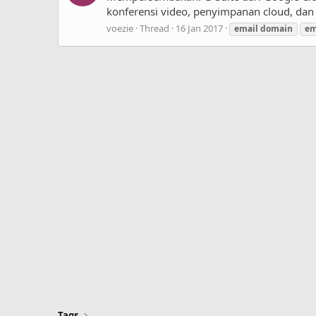
konferensi video, penyimpanan cloud, dan b
voezie
Thread
16 Jan 2017
email
domain
em
Tags