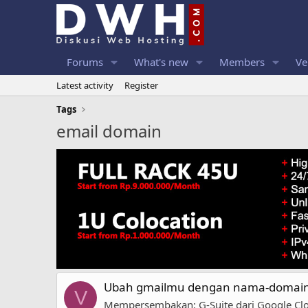
Forums
What's new
Members
Ve
Latest activity
Register
Tags
email domain
Ubah gmailmu dengan nama-domain
V
Mempersembakan: G-Suite dari Google Clou