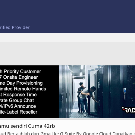
rified Provider
mu sendiri Cuma 42rb
d Ber-alihlah dari Gmail ke G-Suite By Google Cloud Dapatkan 