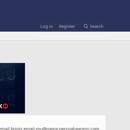
Log in
Register
Search
email bisnis
email-mu@nama-perusahaanmu.com
,