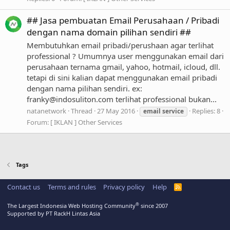
## Jasa pembuatan Email Perusahaan / Pribadi
dengan nama domain pilihan sendiri ##
Membutuhkan email pribadi/perushaan agar terlihat
professional ? Umumnya user menggunakan email dari
perusahaan ternama gmail, yahoo, hotmail, icloud, dll.
tetapi di sini kalian dapat menggunakan email pribadi
dengan nama pilihan sendiri. ex:
franky@indosuliton.com
terlihat professional bukan...
natanetwork
Thread
27 May 2016
Replies: 8
email
service
Forum:
[ IKLAN ] Other Services
Tags
Contact us
Terms and rules
Privacy policy
Help
R
S
S
®
The Largest Indonesia Web Hosting Community
since 2007
Supported by PT RackH Lintas Asia