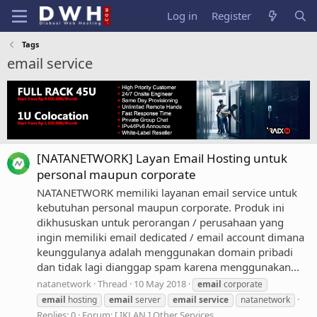
Log in
Register
Tags
email service
[NATANETWORK] Layan Email Hosting untuk
personal maupun corporate
NATANETWORK memiliki layanan email service untuk
kebutuhan personal maupun corporate. Produk ini
dikhususkan untuk perorangan / perusahaan yang
ingin memiliki email dedicated / email account dimana
keunggulanya adalah menggunakan domain pribadi
dan tidak lagi dianggap spam karena menggunakan...
natanetwork
Thread
10 May 2018
email
corporate
email
hosting
email
server
email
service
natanetwork
Replies: 0
Forum:
[ IKLAN ] Other Services