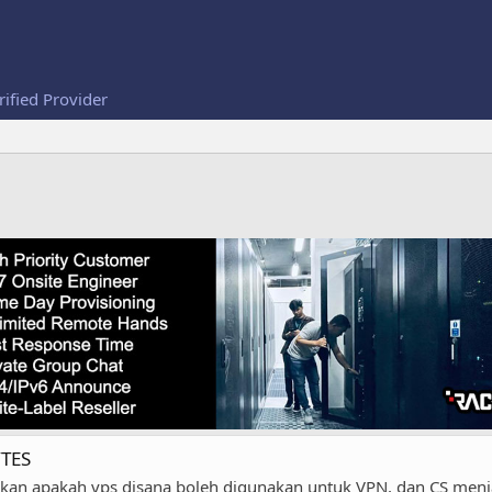
rified Provider
YTES
an apakah vps disana boleh digunakan untuk VPN, dan CS menjaw