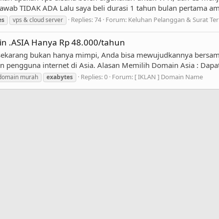
jawab TIDAK ADA Lalu saya beli durasi 1 tahun bulan pertama ama
Replies: 74
Forum:
Keluhan Pelanggan & Surat Te
es
vps & cloud server
n .ASIA Hanya Rp 48.000/tahun
 sekarang bukan hanya mimpi, Anda bisa mewujudkannya bersama 
aan pengguna internet di Asia. Alasan Memilih Domain Asia : Da
Replies: 0
Forum:
[ IKLAN ] Domain Name
domain murah
exabytes