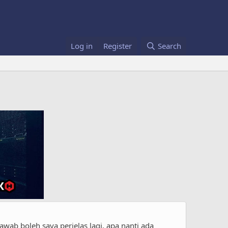
Log in
Register
Search
ab boleh saya perjelas lagi, apa nanti ada