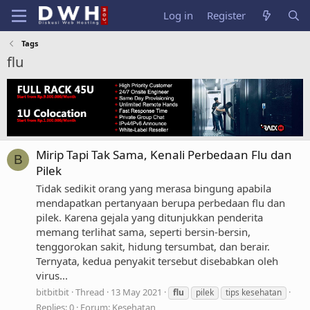
Log in
Register
Tags
flu
Mirip Tapi Tak Sama, Kenali Perbedaan Flu dan
B
Pilek
Tidak sedikit orang yang merasa bingung apabila
mendapatkan pertanyaan berupa perbedaan flu dan
pilek. Karena gejala yang ditunjukkan penderita
memang terlihat sama, seperti bersin-bersin,
tenggorokan sakit, hidung tersumbat, dan berair.
Ternyata, kedua penyakit tersebut disebabkan oleh
virus...
bitbitbit
Thread
13 May 2021
flu
pilek
tips kesehatan
Replies: 0
Forum:
Kesehatan