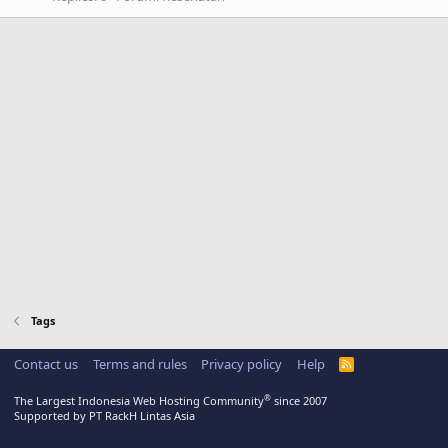
Tags
Contact us
Terms and rules
Privacy policy
Help
R
S
S
®
The Largest Indonesia Web Hosting Community
since 2007
Supported by PT RackH Lintas Asia