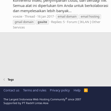
konferensi video, penyimpanan cloud, dan berbagi file.
Semua alat ini diperlukan tim Anda untuk berkolaborasi
dan menyelesaikan lebih banyak...
voezie
Thread
16 Jan 2017
email domain
email hosting
Replies: 5
Forum:
[ IKLAN ] Other
gmail domain
gsuite
Services
Tags
Contact us
Terms and rules
Privacy policy
Help
R
S
S
®
The Largest Indonesia Web Hosting Community
since 2007
Supported by PT RackH Lintas Asia