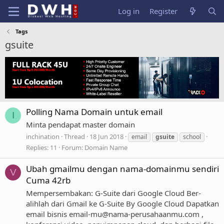
Log in
Register
Tags
gsuite
Polling Nama Domain untuk email
I
Minta pendapat master domain
inchination
Thread
18 Jun 2018
email
gsuite
school
Replies: 11
Forum:
Domain Name
Ubah gmailmu dengan nama-domainmu sendiri
V
Cuma 42rb
Mempersembakan: G-Suite dari Google Cloud Ber-
alihlah dari Gmail ke G-Suite By Google Cloud Dapatkan
email bisnis
email-mu@nama-perusahaanmu.com
,