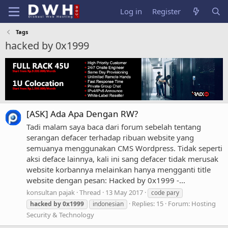
Log in
Register
Tags
hacked by 0x1999
[ASK] Ada Apa Dengan RW?
Tadi malam saya baca dari forum sebelah tentang
serangan defacer terhadap ribuan website yang
semuanya menggunakan CMS Wordpress. Tidak seperti
aksi deface lainnya, kali ini sang defacer tidak merusak
website korbannya melainkan hanya mengganti title
website dengan pesan: Hacked by 0x1999 -...
konsultan pajak
Thread
13 May 2017
code pary
Replies: 15
Forum:
Hosting
hacked
by
0x1999
indonesian
Security & Technology