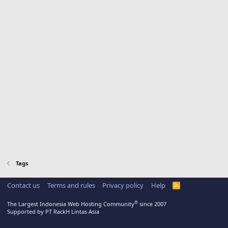
Tags
Contact us
Terms and rules
Privacy policy
Help
R
S
S
®
The Largest Indonesia Web Hosting Community
since 2007
Supported by PT RackH Lintas Asia