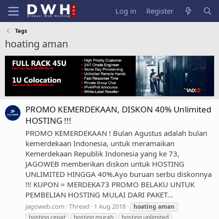
Log in
Register
Tags
hoating aman
PROMO KEMERDEKAAN, DISKON 40% Unlimited
HOSTING !!!
PROMO KEMERDEKAAN ! Bulan Agustus adalah bulan
kemerdekaan Indonesia, untuk meramaikan
Kemerdekaan Republik Indonesia yang ke 73,
JAGOWEB memberikan diskon untuk HOSTING
UNLIMITED HINGGA 40%.Ayo buruan serbu diskonnya
!!! KUPON = MERDEKA73 PROMO BELAKU UNTUK
PEMBELIAN HOSTING MULAI DARI PAKET...
jagoweb.com
Thread
1 Aug 2018
hoating
aman
hosting cepat
hosting murah
hosting unlimited