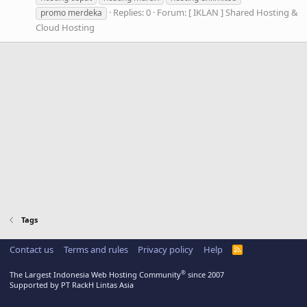
Replies: 0
Forum:
[ IKLAN ] Shared Hosting &
promo merdeka
Cloud Hosting
Tags
Contact us
Terms and rules
Privacy policy
Help
R
S
S
®
The Largest Indonesia Web Hosting Community
since 2007
Supported by PT RackH Lintas Asia