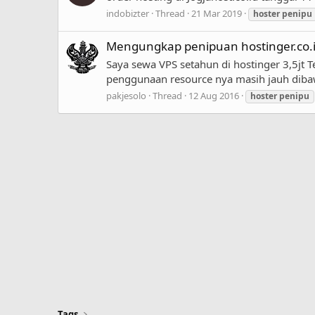
indobizter
Thread
21 Mar 2019
hoster
penipu
Mengungkap penipuan hostinger.co.
Saya sewa VPS setahun di hostinger 3,5jt T
penggunaan resource nya masih jauh dibaw
pakjesolo
Thread
12 Aug 2016
hoster
penipu
Tags