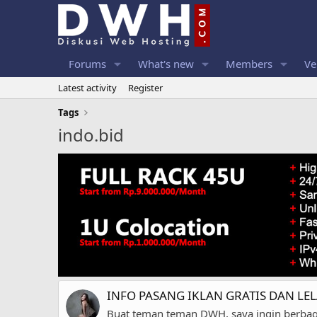
Forums
What's new
Members
Ve
Latest activity
Register
Tags
indo.bid
INFO PASANG IKLAN GRATIS DAN L
Buat teman teman DWH, saya ingin berbagi 