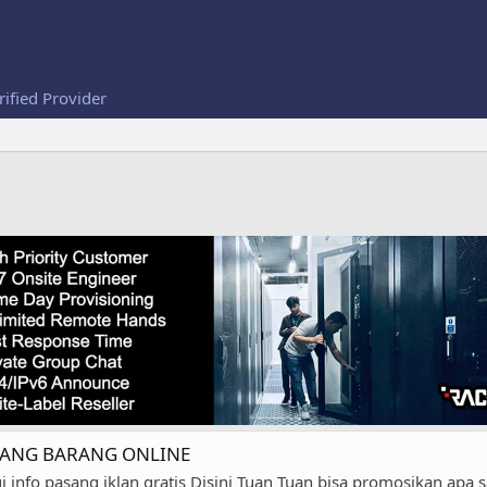
rified Provider
ELANG BARANG ONLINE
info pasang iklan gratis Disini Tuan Tuan bisa promosikan apa 