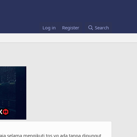
Log in
Register
Search
saja selama mengikuti tos yg ada tanpa dipungut