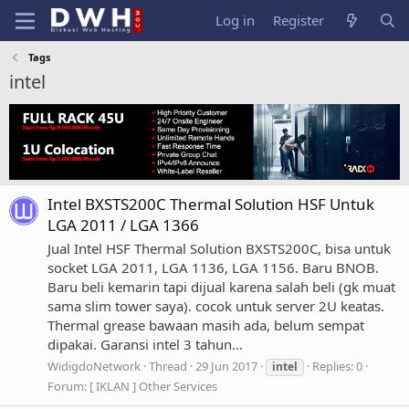
Log in
Register
Tags
intel
Intel BXSTS200C Thermal Solution HSF Untuk
LGA 2011 / LGA 1366
Jual Intel HSF Thermal Solution BXSTS200C, bisa untuk
socket LGA 2011, LGA 1136, LGA 1156. Baru BNOB.
Baru beli kemarin tapi dijual karena salah beli (gk muat
sama slim tower saya). cocok untuk server 2U keatas.
Thermal grease bawaan masih ada, belum sempat
dipakai. Garansi intel 3 tahun...
WidigdoNetwork
Thread
29 Jun 2017
Replies: 0
intel
Forum:
[ IKLAN ] Other Services