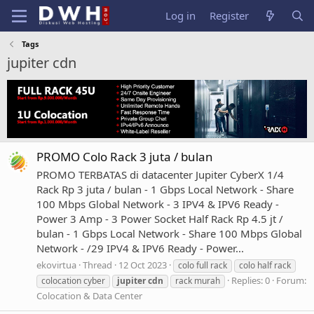
Log in
Register
Tags
jupiter cdn
PROMO Colo Rack 3 juta / bulan
PROMO TERBATAS di datacenter Jupiter CyberX 1/4
Rack Rp 3 juta / bulan - 1 Gbps Local Network - Share
100 Mbps Global Network - 3 IPV4 & IPV6 Ready -
Power 3 Amp - 3 Power Socket Half Rack Rp 4.5 jt /
bulan - 1 Gbps Local Network - Share 100 Mbps Global
Network - /29 IPV4 & IPV6 Ready - Power...
ekovirtua
Thread
12 Oct 2023
colo full rack
colo half rack
Replies: 0
Forum:
colocation cyber
jupiter
cdn
rack murah
Colocation & Data Center