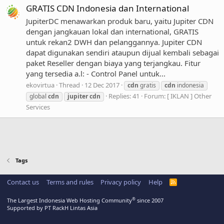
GRATIS CDN Indonesia dan International
JupiterDC menawarkan produk baru, yaitu Jupiter CDN
dengan jangkauan lokal dan international, GRATIS
untuk rekan2 DWH dan pelanggannya. Jupiter CDN
dapat digunakan sendiri ataupun dijual kembali sebagai
paket Reseller dengan biaya yang terjangkau. Fitur
yang tersedia a.l: - Control Panel untuk...
ekovirtua
Thread
12 Dec 2017
cdn
gratis
cdn
indonesia
Replies: 41
Forum:
[ IKLAN ] Other
global
cdn
jupiter
cdn
Services
Tags
Contact us
Terms and rules
Privacy policy
Help
R
S
S
®
The Largest Indonesia Web Hosting Community
since 2007
Supported by PT RackH Lintas Asia