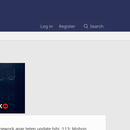
Log in
Register
Search
amework agar tetep update hihi :113: Mohon