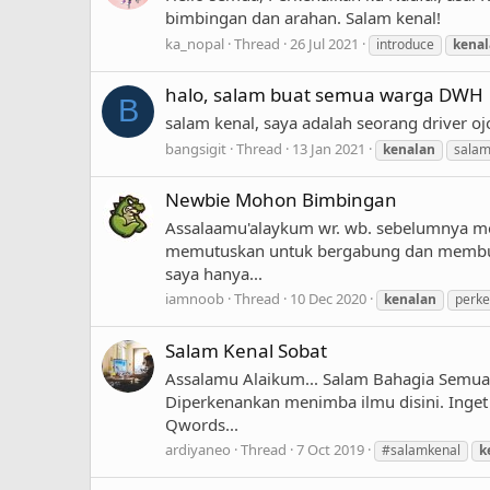
bimbingan dan arahan. Salam kenal!
ka_nopal
Thread
26 Jul 2021
introduce
kena
halo, salam buat semua warga DWH
B
salam kenal, saya adalah seorang driver o
bangsigit
Thread
13 Jan 2021
kenalan
salam
Newbie Mohon Bimbingan
Assalaamu'alaykum wr. wb. sebelumnya m
memutuskan untuk bergabung dan membuat 
saya hanya...
iamnoob
Thread
10 Dec 2020
kenalan
perke
Salam Kenal Sobat
Assalamu Alaikum... Salam Bahagia Semua, 
Diperkenankan menimba ilmu disini. Inget
Qwords...
ardiyaneo
Thread
7 Oct 2019
#salamkenal
k