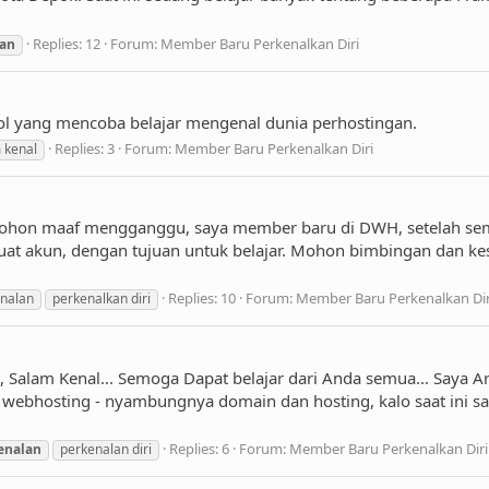
Replies: 12
Forum:
Member Baru Perkenalkan Diri
lan
jol yang mencoba belajar mengenal dunia perhostingan.
Replies: 3
Forum:
Member Baru Perkenalkan Diri
 kenal
ohon maaf mengganggu, saya member baru di DWH, setelah se
akun, dengan tujuan untuk belajar. Mohon bimbingan dan kesa
Replies: 10
Forum:
Member Baru Perkenalkan Dir
nalan
perkenalkan diri
Salam Kenal... Semoga Dapat belajar dari Anda semua... Saya Ard
 webhosting - nyambungnya domain dan hosting, kalo saat ini 
Replies: 6
Forum:
Member Baru Perkenalkan Diri
enalan
perkenalan diri