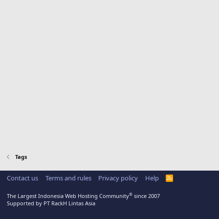
Tags
Contact us
Terms and rules
Privacy policy
Help
R
S
S
®
The Largest Indonesia Web Hosting Community
since 2007
Supported by PT RackH Lintas Asia