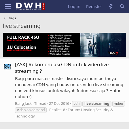
Log in
Register
Tags
live streaming
[ASK] Rekomendasi CDN untuk video live
streaming ?
Bagi para master-master disini saya ingin bertanya
mengenai CDN yang bagus untuk video live streaming
dan vod khusus untuk wilayah Indonesia saja ? Hatur
nuhun :)
Bang Jack
Thread
27 Dec 2016
cdn
live
streaming
video
Replies: 8
Forum:
Hosting Security &
video on demand
Technology