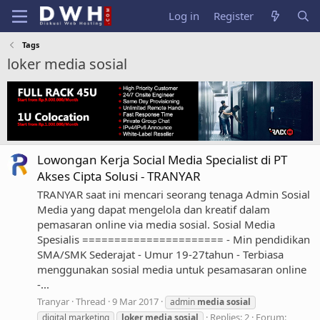
Log in
Register
Tags
loker media sosial
Lowongan Kerja Social Media Specialist di PT
Akses Cipta Solusi - TRANYAR
TRANYAR saat ini mencari seorang tenaga Admin Sosial
Media yang dapat mengelola dan kreatif dalam
pemasaran online via media sosial. Sosial Media
Spesialis ====================== - Min pendidikan
SMA/SMK Sederajat - Umur 19-27tahun - Terbiasa
menggunakan sosial media untuk pesamasaran online
-...
Tranyar
Thread
9 Mar 2017
admin
media
sosial
Replies: 2
Forum:
digital marketing
loker
media
sosial