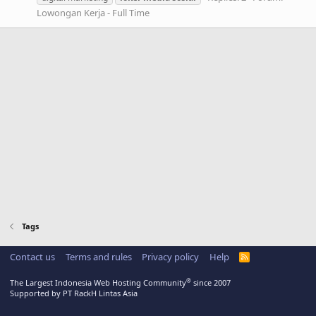
Lowongan Kerja - Full Time
Tags
Contact us
Terms and rules
Privacy policy
Help
R
S
S
®
The Largest Indonesia Web Hosting Community
since 2007
Supported by PT RackH Lintas Asia