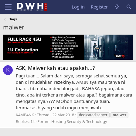
Log in
Register
Tags
malwer
ASK, Malwer kah atau apakah...?
K
Pagi tuan... Salam dari saya, semoga sehat semua ya,
dan di mudahkan rezekinya. AMIN sya mau tanya ni
tuan... tiba-tiba index blog jadi, BAHASA jepun, atau
cino. apa ini terkena malwer atau apa.? bagaimana cara
mengatasinya.???? MOhon bantuannya tuan.
terimakasih yang sudah ingin menjawab...
K4MP4NK
Thread
22 Mar 2018
dedicated server
malwer
Replies: 14
Forum:
Hosting Security & Technology