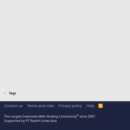
Tags
Contact us
Terms and rules
Privacy policy
Help
R
S
S
®
The Largest Indonesia Web Hosting Community
since 2007
Supported by PT RackH Lintas Asia