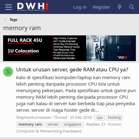
Log in
Register
Tags
memory ram
Untuk urusan server, gede RAM atau CPU ya?
S
Kalo di spesifikasi komputer/laptop kan memory ram
lebih penting daripada processor CPU bila untuk
menunjang pekerjaan. Pada spesifikasi untuk game pun
memory RAM lebih penting daripada processor CPU
juga nah kalau di server kan berbeda tiap jasa penyedia
server. server di niaga hoster gede di...
Stephenkurniawan
Thread
25 Feb 2018
cpu
hosting
Replies: 21
Forum:
memory
ram
server
singapore
Computer & Networking Hardware