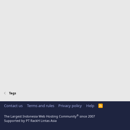
Tags
Contact us
Terms and rules
Privacy policy
Help
R
S
S
®
The Largest Indonesia Web Hosting Community
since 2007
Supported by PT RackH Lintas Asia