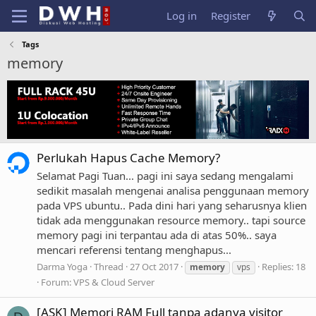
Log in
Register
Tags
memory
Perlukah Hapus Cache Memory?
Selamat Pagi Tuan... pagi ini saya sedang mengalami
sedikit masalah mengenai analisa penggunaan memory
pada VPS ubuntu.. Pada dini hari yang seharusnya klien
tidak ada menggunakan resource memory.. tapi source
memory pagi ini terpantau ada di atas 50%.. saya
mencari referensi tentang menghapus...
Darma Yoga
Thread
27 Oct 2017
Replies: 18
memory
vps
Forum:
VPS & Cloud Server
[ASK] Memori RAM Full tanpa adanya visitor