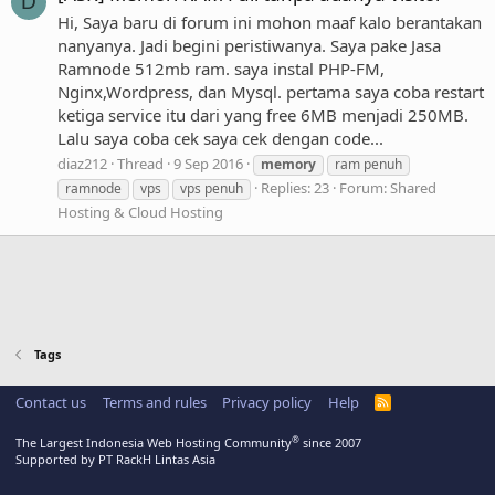
D
Hi, Saya baru di forum ini mohon maaf kalo berantakan
nanyanya. Jadi begini peristiwanya. Saya pake Jasa
Ramnode 512mb ram. saya instal PHP-FM,
Nginx,Wordpress, dan Mysql. pertama saya coba restart
ketiga service itu dari yang free 6MB menjadi 250MB.
Lalu saya coba cek saya cek dengan code...
diaz212
Thread
9 Sep 2016
memory
ram penuh
Replies: 23
Forum:
Shared
ramnode
vps
vps penuh
Hosting & Cloud Hosting
Tags
Contact us
Terms and rules
Privacy policy
Help
R
S
S
®
The Largest Indonesia Web Hosting Community
since 2007
Supported by PT RackH Lintas Asia