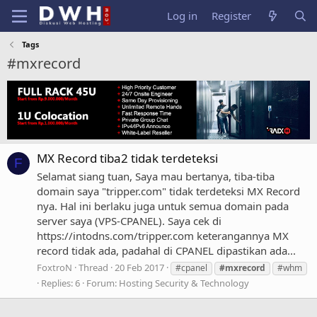
Log in
Register
Tags
#mxrecord
MX Record tiba2 tidak terdeteksi
F
Selamat siang tuan, Saya mau bertanya, tiba-tiba
domain saya "tripper.com" tidak terdeteksi MX Record
nya. Hal ini berlaku juga untuk semua domain pada
server saya (VPS-CPANEL). Saya cek di
https://intodns.com/tripper.com keterangannya MX
record tidak ada, padahal di CPANEL dipastikan ada...
FoxtroN
Thread
20 Feb 2017
#cpanel
#mxrecord
#whm
Replies: 6
Forum:
Hosting Security & Technology