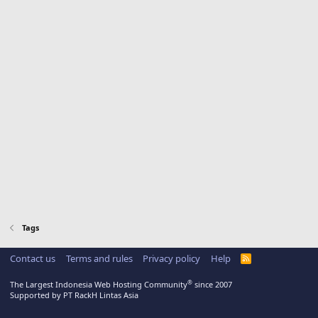
Tags
Contact us
Terms and rules
Privacy policy
Help
R
S
S
®
The Largest Indonesia Web Hosting Community
since 2007
Supported by PT RackH Lintas Asia