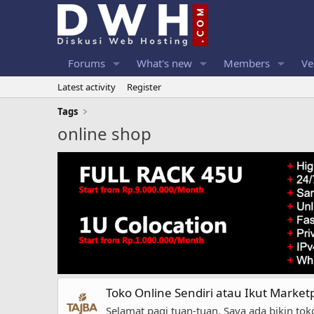
Forums
What's new
Members
Ve
Latest activity
Register
Tags
online shop
Toko Online Sendiri atau Ikut Marketp
Selamat pagi tuan-tuan. Saya ada bikin to