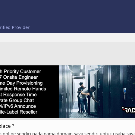
rified Provider
lace ?
ko online sendiri pada nama domain saya sendiri untuk usaha say