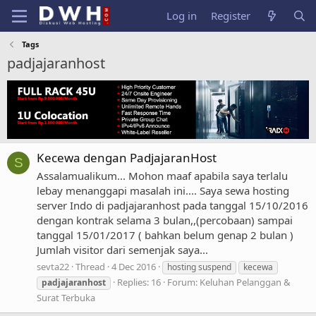
Log in
Register
Tags
padjajaranhost
Kecewa dengan PadjajaranHost
S
Assalamualikum... Mohon maaf apabila saya terlalu
lebay menanggapi masalah ini.... Saya sewa hosting
server Indo di padjajaranhost pada tanggal 15/10/2016
dengan kontrak selama 3 bulan,,(percobaan) sampai
tanggal 15/01/2017 ( bahkan belum genap 2 bulan )
Jumlah visitor dari semenjak saya...
sevta22
Thread
4 Dec 2016
hosting suspend
kecewa
Replies: 16
Forum:
Keluhan Pelanggan &
padjajaranhost
Surat Terbuka