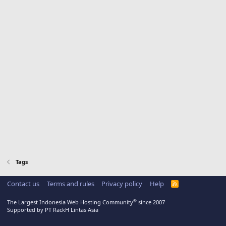
Tags
Contact us
Terms and rules
Privacy policy
Help
R
S
S
®
The Largest Indonesia Web Hosting Community
since 2007
Supported by PT RackH Lintas Asia