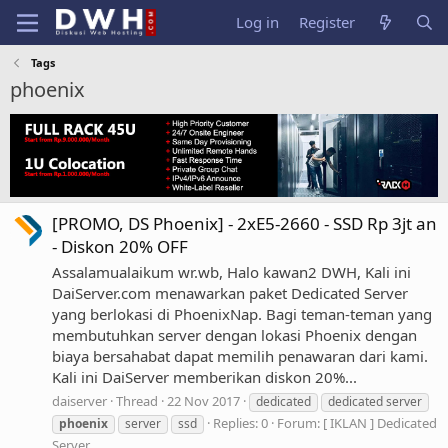
Log in
Register
Tags
phoenix
[PROMO, DS Phoenix] - 2xE5-2660 - SSD Rp 3jt an
- Diskon 20% OFF
Assalamualaikum wr.wb, Halo kawan2 DWH, Kali ini
DaiServer.com menawarkan paket Dedicated Server
yang berlokasi di PhoenixNap. Bagi teman-teman yang
membutuhkan server dengan lokasi Phoenix dengan
biaya bersahabat dapat memilih penawaran dari kami.
Kali ini DaiServer memberikan diskon 20%...
daiserver
Thread
22 Nov 2017
dedicated
dedicated server
Replies: 0
Forum:
[ IKLAN ] Dedicated
phoenix
server
ssd
Server