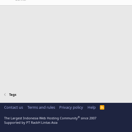
Tags
Contact us
Terms and rules
Privacy policy
Help
R
S
S
®
The Largest Indonesia Web Hosting Community
since 2007
Supported by PT RackH Lintas Asia