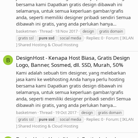
bersama kami Dapatkan gratis design dibawah ini
selamanya, untuk semua keperluan gambar/grafis
anda, seperti memiliki designer pribadi sendiri Semua
dibawah ini gratis, yang anda perlukan hanya...
basketmen
Thread
18 Nov 2017
design
gratis domain
Replies: 0
Forum:
[ IKLAN
gratis ssl
pure
ssd
social media
] Shared Hosting & Cloud Hosting
DesignHost - Kenapa Host Biasa, Gratis Design
B
Logo, Banner, Sosmed, dll. SSD, Murah, 50%
Kami adalah sebuah tim designer, yang melebarkan
jasa kami ke webhosting Anda hanya perlu hosting
bersama kami Dapatkan gratis design dibawah ini
selamanya, untuk semua keperluan gambar/grafis
anda, seperti memiliki designer pribadi sendiri Semua
dibawah ini gratis, yang anda perlukan hanya...
basketmen
Thread
19 Oct 2017
design
gratis domain
Replies: 0
Forum:
[ IKLAN
gratis ssl
pure
ssd
social media
] Shared Hosting & Cloud Hosting