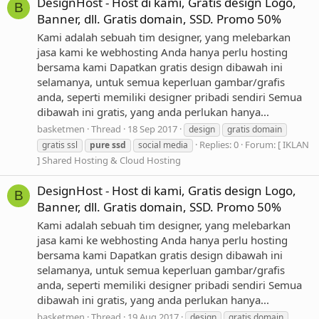
DesignHost - Host di kami, Gratis design Logo,
B
Banner, dll. Gratis domain, SSD. Promo 50%
Kami adalah sebuah tim designer, yang melebarkan
jasa kami ke webhosting Anda hanya perlu hosting
bersama kami Dapatkan gratis design dibawah ini
selamanya, untuk semua keperluan gambar/grafis
anda, seperti memiliki designer pribadi sendiri Semua
dibawah ini gratis, yang anda perlukan hanya...
basketmen
Thread
18 Sep 2017
design
gratis domain
Replies: 0
Forum:
[ IKLAN
gratis ssl
pure
ssd
social media
] Shared Hosting & Cloud Hosting
DesignHost - Host di kami, Gratis design Logo,
B
Banner, dll. Gratis domain, SSD. Promo 50%
Kami adalah sebuah tim designer, yang melebarkan
jasa kami ke webhosting Anda hanya perlu hosting
bersama kami Dapatkan gratis design dibawah ini
selamanya, untuk semua keperluan gambar/grafis
anda, seperti memiliki designer pribadi sendiri Semua
dibawah ini gratis, yang anda perlukan hanya...
basketmen
Thread
19 Aug 2017
design
gratis domain