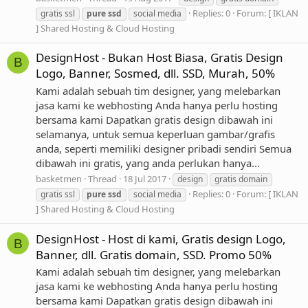
Replies: 0
Forum:
[ IKLAN
gratis ssl
pure
ssd
social media
] Shared Hosting & Cloud Hosting
DesignHost - Bukan Host Biasa, Gratis Design
B
Logo, Banner, Sosmed, dll. SSD, Murah, 50%
Kami adalah sebuah tim designer, yang melebarkan
jasa kami ke webhosting Anda hanya perlu hosting
bersama kami Dapatkan gratis design dibawah ini
selamanya, untuk semua keperluan gambar/grafis
anda, seperti memiliki designer pribadi sendiri Semua
dibawah ini gratis, yang anda perlukan hanya...
basketmen
Thread
18 Jul 2017
design
gratis domain
Replies: 0
Forum:
[ IKLAN
gratis ssl
pure
ssd
social media
] Shared Hosting & Cloud Hosting
DesignHost - Host di kami, Gratis design Logo,
B
Banner, dll. Gratis domain, SSD. Promo 50%
Kami adalah sebuah tim designer, yang melebarkan
jasa kami ke webhosting Anda hanya perlu hosting
bersama kami Dapatkan gratis design dibawah ini