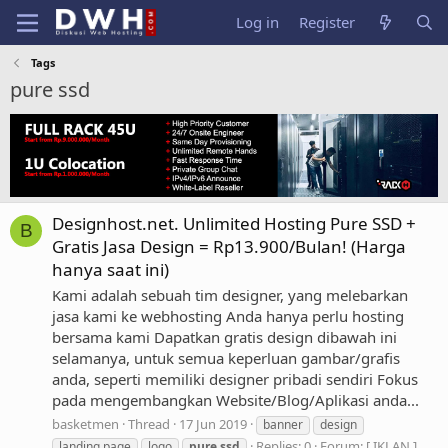
Log in
Register
Tags
pure ssd
Designhost.net. Unlimited Hosting Pure SSD +
B
Gratis Jasa Design = Rp13.900/Bulan! (Harga
hanya saat ini)
Kami adalah sebuah tim designer, yang melebarkan
jasa kami ke webhosting Anda hanya perlu hosting
bersama kami Dapatkan gratis design dibawah ini
selamanya, untuk semua keperluan gambar/grafis
anda, seperti memiliki designer pribadi sendiri Fokus
pada mengembangkan Website/Blog/Aplikasi anda...
basketmen
Thread
17 Jun 2019
banner
design
Replies: 0
Forum:
[ IKLAN ]
landing page
logo
pure
ssd