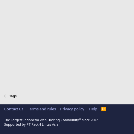
Tags
Contact us
Terms and rules
Privacy policy
Help
R
S
S
®
The Largest Indonesia Web Hosting Community
since 2007
Supported by PT RackH Lintas Asia