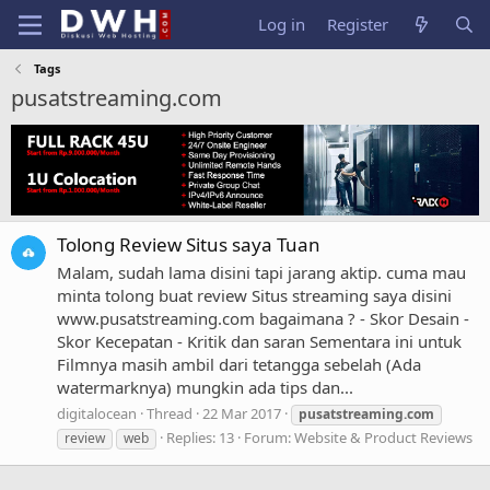
Log in
Register
Tags
pusatstreaming.com
Tolong Review Situs saya Tuan
Malam, sudah lama disini tapi jarang aktip. cuma mau
minta tolong buat review Situs streaming saya disini
www.pusatstreaming.com bagaimana ? - Skor Desain -
Skor Kecepatan - Kritik dan saran Sementara ini untuk
Filmnya masih ambil dari tetangga sebelah (Ada
watermarknya) mungkin ada tips dan...
digitalocean
Thread
22 Mar 2017
pusatstreaming.com
Replies: 13
Forum:
Website & Product Reviews
review
web