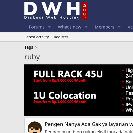
Forums
What's new
Members
Ve
Latest activity
Register
Tags
ruby
Pengen Nanya Ada Gak ya layanan we
Pengen bikin blog pakai jekyll tapi ada g