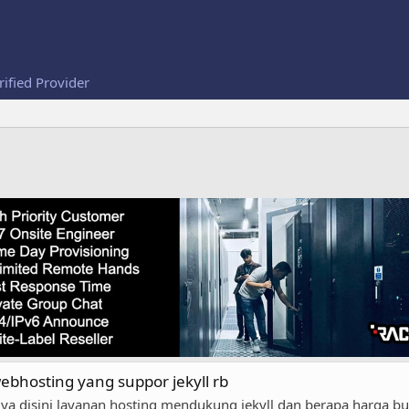
rified Provider
bhosting yang suppor jekyll rb
ak ya disini layanan hosting mendukung jekyll dan berapa harga 