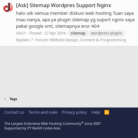
[Ask] Sitemap Wordpres Support Nginx
halo utk semua member diskusi web hosting Tuan saya
mau nanya, apa ya plugin sitemap yg suport nginx saya
pakai google xml, sitemapnya eror 404
riki21
Thread
27 Apr 2016
sitemap
wordpress plugins
Replies: 7
Forum:
Website Design, Content & Programming
Tags
Contact us
Terms and rules
Privacy policy
Help
R
S
S
®
The Largest Indonesia Web Hosting Community
since 2007
Supported by PT RackH Lintas Asia