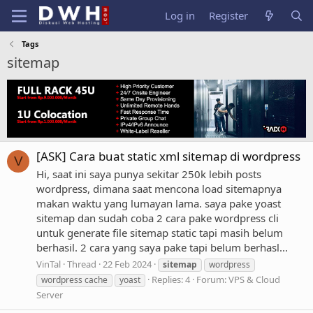
Log in
Register
Tags
sitemap
[ASK] Cara buat static xml sitemap di wordpress
V
Hi, saat ini saya punya sekitar 250k lebih posts
wordpress, dimana saat mencona load sitemapnya
makan waktu yang lumayan lama. saya pake yoast
sitemap dan sudah coba 2 cara pake wordpress cli
untuk generate file sitemap static tapi masih belum
berhasil. 2 cara yang saya pake tapi belum berhasl...
VinTal
Thread
22 Feb 2024
sitemap
wordpress
Replies: 4
Forum:
VPS & Cloud
wordpress cache
yoast
Server