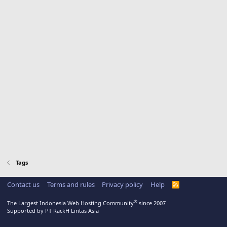
Tags
Contact us
Terms and rules
Privacy policy
Help
R
S
S
®
The Largest Indonesia Web Hosting Community
since 2007
Supported by PT RackH Lintas Asia