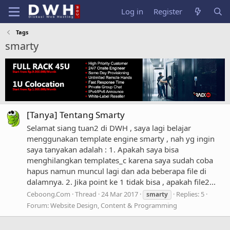
Log in
Register
Tags
smarty
[Tanya] Tentang Smarty
Selamat siang tuan2 di DWH , saya lagi belajar
menggunakan template engine smarty , nah yg ingin
saya tanyakan adalah : 1. Apakah saya bisa
menghilangkan templates_c karena saya sudah coba
hapus namun muncul lagi dan ada beberapa file di
dalamnya. 2. Jika point ke 1 tidak bisa , apakah file2...
Ceboong.Com
Thread
24 Mar 2017
Replies: 5
smarty
Forum:
Website Design, Content & Programming