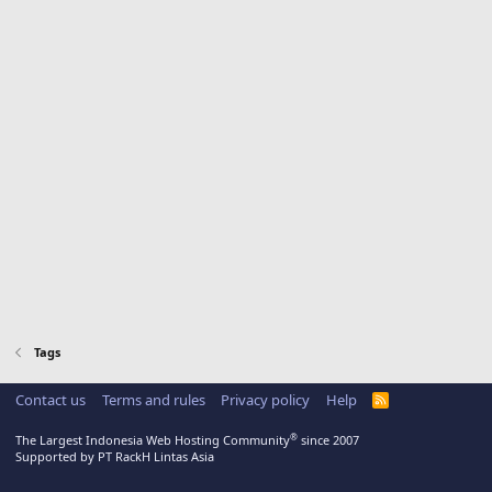
Tags
Contact us
Terms and rules
Privacy policy
Help
R
S
S
®
The Largest Indonesia Web Hosting Community
since 2007
Supported by PT RackH Lintas Asia