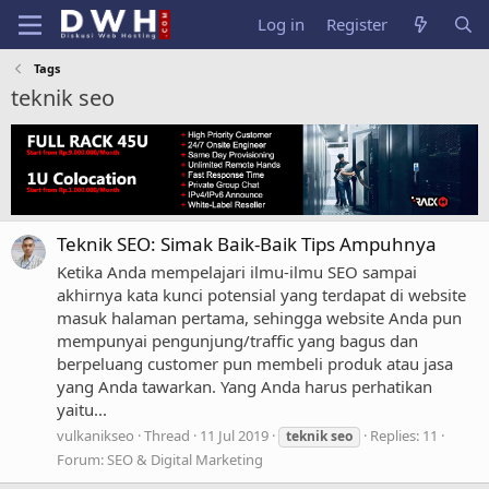
Log in
Register
Tags
teknik seo
Teknik SEO: Simak Baik-Baik Tips Ampuhnya
Ketika Anda mempelajari ilmu-ilmu SEO sampai
akhirnya kata kunci potensial yang terdapat di website
masuk halaman pertama, sehingga website Anda pun
mempunyai pengunjung/traffic yang bagus dan
berpeluang customer pun membeli produk atau jasa
yang Anda tawarkan. Yang Anda harus perhatikan
yaitu...
vulkanikseo
Thread
11 Jul 2019
Replies: 11
teknik
seo
Forum:
SEO & Digital Marketing