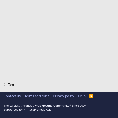
Tags
Contact us
Terms and rules
Privacy policy
Help
R
S
S
®
The Largest Indonesia Web Hosting Community
since 2007
Supported by PT RackH Lintas Asia