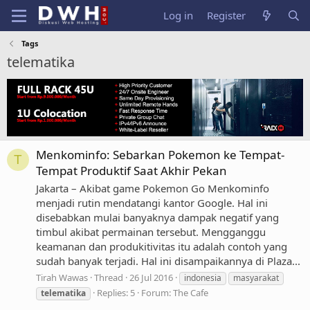
Log in
Register
Tags
telematika
Menkominfo: Sebarkan Pokemon ke Tempat-
T
Tempat Produktif Saat Akhir Pekan
Jakarta – Akibat game Pokemon Go Menkominfo
menjadi rutin mendatangi kantor Google. Hal ini
disebabkan mulai banyaknya dampak negatif yang
timbul akibat permainan tersebut. Mengganggu
keamanan dan produkitivitas itu adalah contoh yang
sudah banyak terjadi. Hal ini disampaikannya di Plaza...
Tirah Wawas
Thread
26 Jul 2016
indonesia
masyarakat
Replies: 5
Forum:
The Cafe
telematika