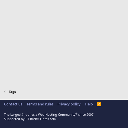
Tags
Contact us
Terms and rules
Privacy policy
Help
R
S
S
®
The Largest Indonesia Web Hosting Community
since 2007
Supported by PT RackH Lintas Asia