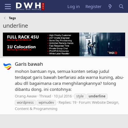
Log in
Register
Tags
underline
Garis bawah
mohon bantuan nya, semua konten setiap judul
terdapat garis bawah berfariasi ada warna kuning, abu-
abu dll bagaimana cara menghilangkannya? tolong
dibantu dong. ini contohnya:
Orang Awaw
Thread
10 Jul 2016
style
underline
Replies: 19
Forum:
Website Design,
wordpress
wpmudev
Content & Programming